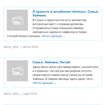
О красоте в китайском обличье. Санья,
Хайнань
В Санья и окрестностях есть множество
интересных мест, и первым делом мы
отправились в парк Наньшань вживую
любоваться одним из символов острова -
статуей богини Гуаньинь.
Читать дальше →
alena_miho
|
весна 2016
Санья. Хайнань, Китай
Здесь много всего противоречивого, непонятного
и странного. На сей раз мы решили почтить
своим присутствием город Санья на острове
Хайнань. В зимние месяцы здесь царит лето.
Читать дальше →
alena_miho
|
зима 2016