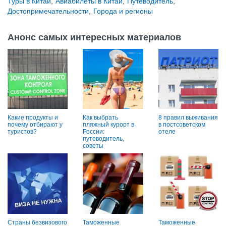
Туры в Китай
,
Авиабилеты в Китай
,
Путеводитель
,
Достопримечательности
,
Города и регионы
Анонс самых интересных материалов
Какие продукты и
Как выбрать
8 правил выживания
почему отбирают у
пляжный курорт в
в постсоветском
туристов?
России:
отеле
путеводитель,
советы
Страны безвизового
Таможенные
Таможенные