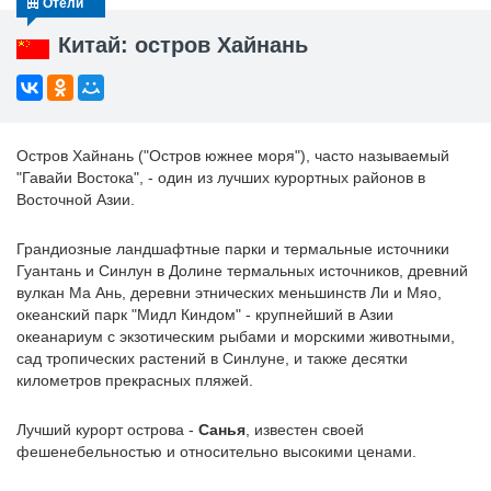
Отели
Китай: остров Хайнань
Остров Хайнань ("Остров южнее моря"), часто называемый
"Гавайи Востока", - один из лучших курортных районов в
Восточной Азии.
Грандиозные ландшафтные парки и термальные источники
Гуантань и Синлун в Долине термальных источников, древний
вулкан Ма Ань, деревни этнических меньшинств Ли и Мяо,
океанский парк "Мидл Киндом" - крупнейший в Азии
океанариум с экзотическим рыбами и морскими животными,
сад тропических растений в Синлуне, и также десятки
километров прекрасных пляжей.
Лучший курорт острова -
Санья
, известен своей
фешенебельностью и относительно высокими ценами.