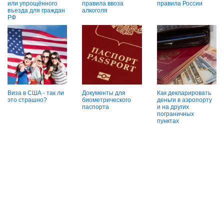
или упрощённого
правила ввоза
правила России
въезда для граждан
алкоголя
РФ
Виза в США - так ли
Документы для
Как декларировать
это страшно?
биометрического
деньги в аэропорту
паспорта
и на других
пограничных
пунктах