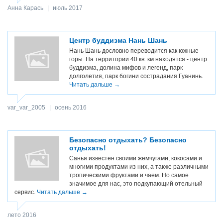
Анна Карась
|
июль 2017
Центр буддизма Нань Шань
Нань Шань дословно переводится как южные
горы. На территории 40 кв. км находятся - центр
буддизма, долина мифов и легенд, парк
долголетия, парк богини сострадания Гуанинь.
Читать дальше →
var_var_2005
|
осень 2016
Безопасно отдыхать? Безопасно
отдыхать!
Санья известен своими жемчугами, кокосами и
многими продуктами из них, а также различными
тропическими фруктами и чаем. Но самое
значимое для нас, это подкупающий отельный
сервис.
Читать дальше →
лето 2016