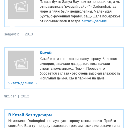
Пляж в бухте Sanya Bay нам не понравился, и мы
отправились в "русский район" - Dadonghai, где
море и пляж были великолепны. Маленькая
бухта, окруженная горами, защищала побережье
от больших волн и ветра.
Читать дальше →
sergeytito
|
2013
Китай
Китай в чем-то похож на нашу страну: большая
империя, в начале двадцатого века начали
строить коммунизм... Пекин. Первое что
бросается в глаза - это очень высокая влажность
и сильная дымка. Как в парнике на даче.
Читать дальше →
tiktuger
|
2012
В Китай без турфирм
Изменился Dadonghai не в лучшую сторону, к сожалению. Пройти
спокойно Вам тут не дадут, завешают рекламными листовками типа