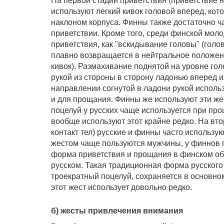
На первой стадии приветствия (приветствие н
используют легкий кивок головой вперед, ко
наклоном корпуса. Финны также достаточно ча
приветствии. Кроме того, среди финской моло
приветствия, как "вскидывание головы" (голо
плавно возвращается в нейтральное положен
кивок). Размахивание поднятой на уровне гол
рукой из стороны в сторону ладонью вперед 
направлении согнутой в ладони рукой использ
и для прощания. Финны же используют эти ж
поцелуй у русских чаще используется при пр
вообще используют этот крайне редко. На вт
контакт тел) русские и финны часто использую
жестом чаще пользуются мужчины, у финнов п
форма приветствия и прощания в финском об
русском. Такая традиционная форма русского
троекратный поцелуй, сохраняется в основно
этот жест использует довольно редко.
б) жесты привлечения внимания