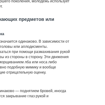
ршего поколения, молодежь использует
т.
жающих предметов или
нка
начается одинаково. В зависимости от
к головы или аплодисменты.
аваться при помощи размахивания рукой
овы из стороны в сторону. Эти движения
морщиванием лба или носа либо
ивно подобную мимику и вообще
ие отрицательную оценку.
динаково — поднятием бровей, иногда
тся закрывание глаз рукой и