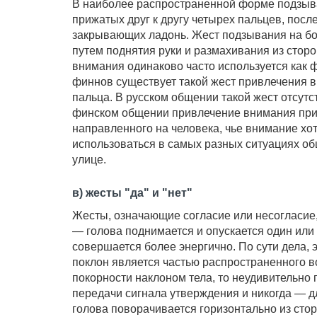
В наиболее распространенной форме подзыв
прижатых друг к другу четырех пальцев, пос
закрывающих ладонь. Жест подзывания на б
путем поднятия руки и размахивания из сторо
внимания одинаково часто используется как фи
финнов существует такой жест привлечения в
пальца. В русском общении такой жест отсутст
финском общении привлечение внимания при
направленного на человека, чье внимание хот
использоваться в самых разных ситуациях об
улице.
в) жесты "да" и "нет"
Жесты, означающие согласие или несогласие,
— голова поднимается и опускается один или 
совершается более энергично. По сути дела, 
поклон является частью распространенного 
покорности наклоном тела, то неудивительно
передачи сигнала утверждения и никогда — д
голова поворачивается горизонтально из сто