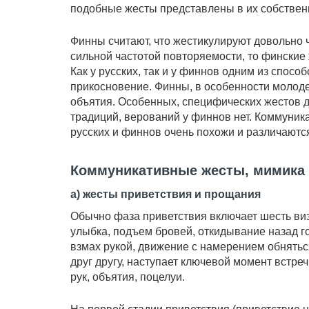
подобные жесты представлены в их собственн
Финны считают, что жестикулируют довольно 
сильной частотой повторяемости, то финские
Как у русских, так и у финнов одним из спосо
прикосновение. Финны, в особенности молоде
объятия. Особенных, специфических жестов д
традиций, верований у финнов нет. Коммуник
русских и финнов очень похожи и различаютс
Коммуникативные жесты, мимика
а) жесты приветствия и прощания
Обычно фаза приветствия включает шесть ви
улыбка, подъем бровей, откидывание назад г
взмах рукой, движение с намерением обнятьс
друг другу, наступает ключевой момент встречи
рук, объятия, поцелуи.