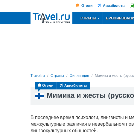
Отели
Авиабилеты
СТРАНЫ
БРОНИРОВАН
Travel.ru
Страны
Финляндия
Мимика и жесты (русcк
Отели
Авиабилеты
Мимика и жесты (русcко
В последнее время психологи, лингвисты и м
межкультурные различия в невербальном пов
лингвокультурных общностей.