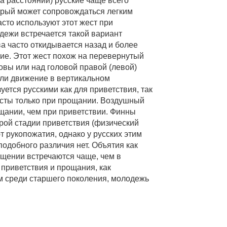
а расстоянии) русские чаще всего
торый может сопровождаться легким
сто используют этот жест при
дежи встречается такой вариант
ва часто откидывается назад и более
ие. Этот жест похож на перевернутый
овы или над головой правой (левой)
или движение в вертикальном
уется русскими как для приветствия, так
есты только при прощании. Воздушный
ощании, чем при приветствии. Финны
орой стадии приветствия (физический
т рукопожатия, однако у русских этим
одобного различия нет. Объятия как
щении встречаются чаще, чем в
 приветствия и прощания, как
м среди старшего поколения, молодежь