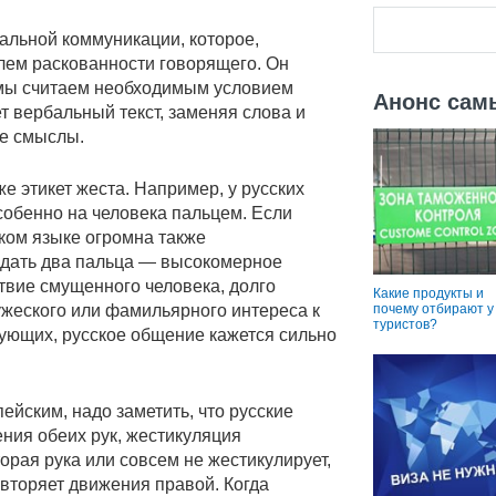
льной коммуникации, которое,
лем раскованности говорящего. Он
 мы считаем необходимым условием
Анонс сам
т вербальный текст, заменяя слова и
ые смыслы.
е этикет жеста. Например, у русских
собенно на человека пальцем. Если
ском языке огромна также
одать два пальца — высокомерное
твие смущенного человека, долго
Какие продукты и
ужеского или фамильярного интереса к
почему отбирают у
туристов?
ирующих, русское общение кажется сильно
ейским, надо заметить, что русские
ния обеих рук, жестикуляция
орая рука или совсем не жестикулирует,
овторяет движения правой. Когда