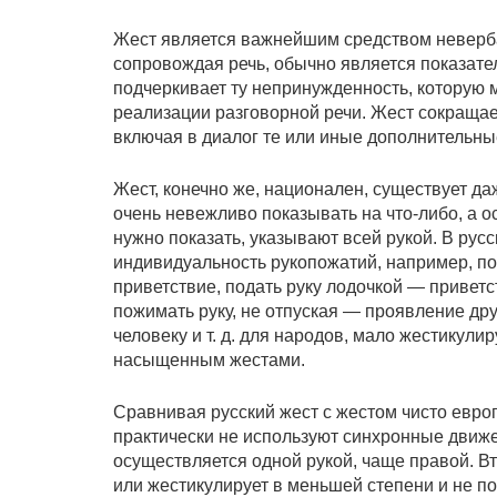
Жест является важнейшим средством неверба
сопровождая речь, обычно является показате
подчеркивает ту непринужденность, которую
реализации разговорной речи. Жест сокращае
включая в диалог те или иные дополнительн
Жест, конечно же, национален, существует даж
очень невежливо показывать на что-либо, а о
нужно показать, указывают всей рукой. В рус
индивидуальность рукопожатий, например, п
приветствие, подать руку лодочкой — приветс
пожимать руку, не отпуская — проявление др
человеку и т. д. для народов, мало жестикул
насыщенным жестами.
Сравнивая русский жест с жестом чисто европ
практически не используют синхронные движе
осуществляется одной рукой, чаще правой. Вт
или жестикулирует в меньшей степени и не п