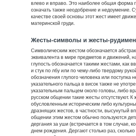
влево и вправо. Это наиболее общая форма 
означать также неодобрение и недоумение. С
качестве своей основы этот жест имеет движе
материнской груди.
Жесты-символы и жесты-рудиме
Символическим жестом обозначается абстрак
эквивалента в мире предметов и движений, н
глупость обозначается такими жестами, как в
и стук по лбу или по чему-либо твердому руко
обозначения глупого человека или поступка не
указательного пальца в висок также не употр
указательным пальцем около головы, либо вр
русском общении такие жесты отсутствуют. К ж
обусловленным историческим либо культурны
дразнящих жестов, в частности, высунутый вп
общении этим жестом обычно пользуются дет
дергания за уши (встречается в том случае, 
днем рождения. Дергают столько раз, сколько