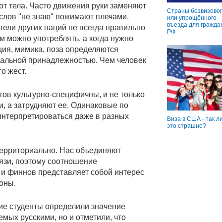
от тела. Часто движения руки заменяют
Страны безвизовог
слов "не знаю" пожимают плечами.
или упрощённого
въезда для гражда
тели других наций не всегда правильно
РФ
кем можно употреблять, а когда нужно
ция, мимика, поза определяются
иальной принадлежностью. Чем человек
о жест.
ов культурно-специфичны, и не только
, а затрудняют ее. Одинаковые по
интерпретироваться даже в разных
Виза в США - так л
это страшно?
территориально. Нас объединяют
вязи, поэтому соотношение
 и финнов представляет собой интерес
роны.
ие студенты определили значение
мых русскими, но и отметили, что