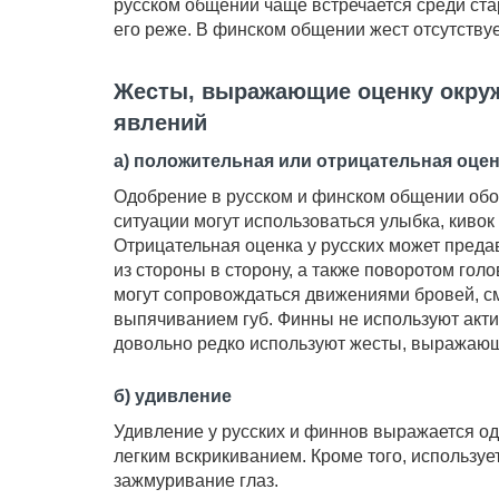
русском общении чаще встречается среди ста
его реже. В финском общении жест отсутствуе
Жесты, выражающие оценку окру
явлений
а) положительная или отрицательная оце
Одобрение в русском и финском общении обоз
ситуации могут использоваться улыбка, киво
Отрицательная оценка у русских может пред
из стороны в сторону, а также поворотом гол
могут сопровождаться движениями бровей, с
выпячиванием губ. Финны не используют акт
довольно редко используют жесты, выражающ
б) удивление
Удивление у русских и финнов выражается о
легким вскрикиванием. Кроме того, используе
зажмуривание глаз.