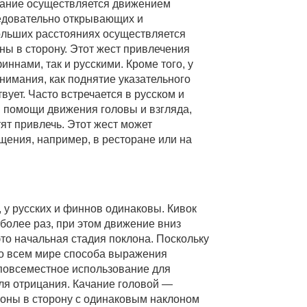
ание осуществляется движением
ледовательно открывающих и
ольших расстояниях осуществляется
ны в сторону. Этот жест привлечения
ннами, так и русскими. Кроме того, у
нимания, как поднятие указательного
вует. Часто встречается в русском и
 помощи движения головы и взгляда,
ят привлечь. Этот жест может
щения, например, в ресторане или на
 у русских и финнов одинаковы. Кивок
более раз, при этом движение вниз
это начальная стадия поклона. Поскольку
во всем мире способа выражения
 повсеместное использование для
ля отрицания. Качание головой —
роны в сторону с одинаковым наклоном