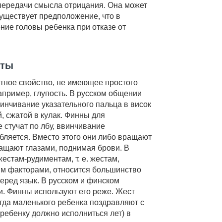
передачи смысла отрицания. Она может
уществует предположение, что в
ние головы ребенка при отказе от
нты
тное свойство, не имеющее простого
апример, глупость. В русском общении
винчивание указательного пальца в висок
й, сжатой в кулак. Финны для
 стучат по лбу, ввинчивание
ебляется. Вместо этого они либо вращают
ащают глазами, поднимая брови. В
естам-рудиментам, т. е. жестам,
м факторами, относится большинство
еред язык. В русском и финском
и. Финны используют его реже. Жест
когда маленького ребенка поздравляют с
 ребенку должно исполниться лет) в