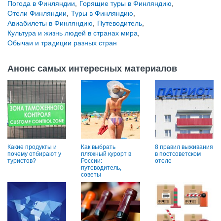
Погода в Финляндии
,
Горящие туры в Финляндию
,
Отели Финляндии
,
Туры в Финляндию
,
Авиабилеты в Финляндию
,
Путеводитель
,
Культура и жизнь людей в странах мира
,
Обычаи и традиции разных стран
Анонс самых интересных материалов
Какие продукты и
Как выбрать
8 правил выживания
почему отбирают у
пляжный курорт в
в постсоветском
туристов?
России:
отеле
путеводитель,
советы