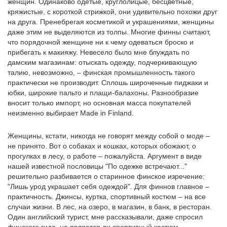
женщин. Одинаково одетые, круглолицые, бесцветные,
кряжистые, с короткой стрижкой, они удивительно похожи друг
на друга. Пренебрегая косметикой и украшениями, женщины
даже этим не выделяются из толпы. Многие финны считают,
что порядочной женщине ни к чему одеваться броско и
прибегать к макияжу. Невесело было мне блуждать по
дамским магазинам: отыскать одежду, подчеркивающую
талию, невозможно, – финская промышленность такого
практически не производит. Сплошь широченные пиджаки и
юбки, широкие пальто и плащи-балахоны. Разнообразие
вносит только импорт, но основная масса покупателей
неизменно выбирает Made in Finland.
Женщины, кстати, никогда не говорят между собой о моде –
не принято. Вот о собаках и кошках, которых обожают, о
прогулках в лесу, о работе – пожалуйста. Аргумент в виде
нашей известной пословицы "По одежке встречают..."
решительно разбивается о старинное финское изречение:
"Лишь урод украшает себя одеждой". Для финнов главное –
практичность. Джинсы, куртка, спортивный костюм – на все
случаи жизни. В лес, на озеро, в магазин, в банк, в ресторан.
Один английский турист, мне рассказывали, даже спросил