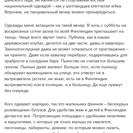
финского гида, не является ли спортивный костюм
национальной одеждой – как у шотландцев клетчатая юбка.
Впрочем, на танцевальный вечер можно принарядиться.
Однажды меня затащили на такой вечер. В ночь с субботы на
воскресенье сотни залов по всей Финляндии приглашают на
танцы. Чаще всего звучит танго. Публика, как в наших
деревенских клубах, делится на две части: дамы и кавалеры.
Законопослушная дама не может отказаться от приглашения –
не принято. Даже если кавалер перебрал, подкрепившись для
храбрости в соседнем баре. Пьянство не считается большим
грехом. Пьяных даже жалеют. Больше того, если пьяницу
обнаружат валяющимся на улице, его отвезут не в
вытрезвитель (кстати, не знаю, есть ли в Финляндии
вытрезвители) или в полицию, а в больницу. Да еще примут
без очереди.
Кого одевают нарядно, так это маленьких финнов – белокурых
розовощеких бутузов. Для удобства мам и детей в Финляндии
делается все. Потрясающие площадки с удобными качелями
и каруселями, с которых уж точно малыш не свалится,
песочницы, лабиринты, домики, по которым можно лазить,