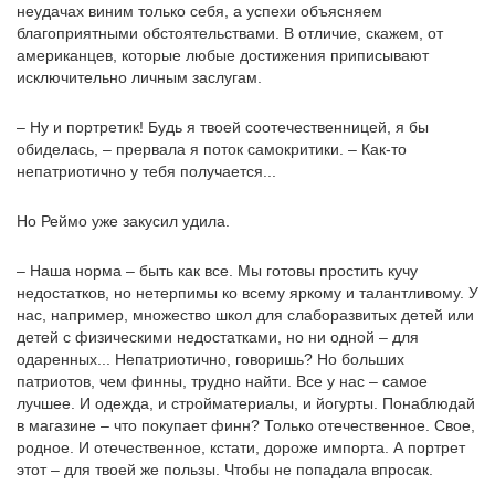
неудачах виним только себя, а успехи объясняем
благоприятными обстоятельствами. В отличие, скажем, от
американцев, которые любые достижения приписывают
исключительно личным заслугам.
– Ну и портретик! Будь я твоей соотечественницей, я бы
обиделась, – прервала я поток самокритики. – Как-то
непатриотично у тебя получается...
Но Реймо уже закусил удила.
– Наша норма – быть как все. Мы готовы простить кучу
недостатков, но нетерпимы ко всему яркому и талантливому. У
нас, например, множество школ для слаборазвитых детей или
детей с физическими недостатками, но ни одной – для
одаренных... Непатриотично, говоришь? Но больших
патриотов, чем финны, трудно найти. Все у нас – самое
лучшее. И одежда, и стройматериалы, и йогурты. Понаблюдай
в магазине – что покупает финн? Только отечественное. Свое,
родное. И отечественное, кстати, дороже импорта. А портрет
этот – для твоей же пользы. Чтобы не попадала впросак.