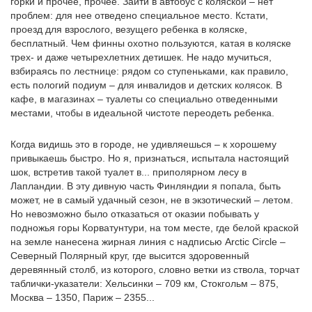
горки и прочее, прочее. Зайти в автобус с коляской – нет
проблем: для нее отведено специальное место. Кстати,
проезд для взрослого, везущего ребенка в коляске,
бесплатный. Чем финны охотно пользуются, катая в коляске
трех- и даже четырехлетних детишек. Не надо мучиться,
взбираясь по лестнице: рядом со ступеньками, как правило,
есть пологий подиум – для инвалидов и детских колясок. В
кафе, в магазинах – туалеты со специально отведенными
местами, чтобы в идеальной чистоте переодеть ребенка.
Когда видишь это в городе, не удивляешься – к хорошему
привыкаешь быстро. Но я, признаться, испытала настоящий
шок, встретив такой туалет в... приполярном лесу в
Лапландии. В эту дивную часть Финляндии я попала, быть
может, не в самый удачный сезон, не в экзотический – летом.
Но невозможно было отказаться от оказии побывать у
подножья горы Корватунтури, на том месте, где белой краской
на земле нанесена жирная линия с надписью Arctic Circle –
Северный Полярный круг, где высится здоровенный
деревянный столб, из которого, словно ветки из ствола, торчат
таблички-указатели: Хельсинки – 709 км, Стокгольм – 875,
Москва – 1350, Париж – 2355...