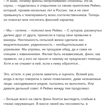
– Я знаю, почему финны непробиваемо спокойны. Из-за
сауны, – поделилась я открытием со своим приятелем Реймо,
который, прожив несколько лет в России, так и не смог
привыкнуть к темпераменту моих соотечественников. Теперь
он помогал мне постигать финский характер.
– Мы – селяне, – пояснил мне Реймо. – С хуторов, раскинутых
далеко друг от друга, принесли в город свои привычки и
манеры. Неспешность сельской жизни сделала нас
медлительными, уединенность – необщительными и
угрюмыми. Мы упрямы, не прощаем обид, да и сами не
спешим с извинениями. Желая быть независимым, финн, как
правило, ни у кого не просит и никому не предлагает помощи.
Хотя и не откажет в ней, если к нему обратятся...
Это, кстати, я уже успела заметить и оценить. Всякий раз,
когда я вслух говорила о своих пожеланиях, даже незнакомые
люди, находившиеся рядом, пытались их выполнить. Или
давали дельный совет. А Реймо между тем продолжал:
– Больше всего на свете финн боится выглядеть слабым в
глазах окружающих. В массе своей мы пессимисты, в