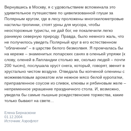
Вернувшись в Москву, я с удовольствием вспоминала это
удивительное путешествие по цивилизованной глуши за
Полярным кругом, где в лесу проложены многокилометровые
настилы-тропинки, стоят урны для мусора, чтобы
неосторожные туристы, не дай бог, не покалечили легко
ранимую северную природу. Правда, было немного жаль, что
не получилось увидеть Полярный круг в его естественном
"облачении" – в царстве белого безмолвия. Я промчалась бы
на кереже – знаменитых лопарских санях в оленьей упряжи (к
слову, оленей в Лапландии столько же, сколько людей – почти
200 тысяч), послушала хруст снега, который, говорят, звенит в
хрустально чистом воздухе. Отведала бы копченой оленины с
можжевеловым ароматом или нежное мясо белой куропатки,
приправленное соусом из сливок, клюквы и рябиновым желе –
непременное украшение праздничного стола. И, возможно,
увидела бы самые пышные рождественские торжества, какие
только бывают на свете...
Елена Бернаскони
01.12.2004
Источник: Аэрофлот