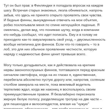
Тут он был прав: в Финляндии я попадала впросак на каждом
шагу. Встречая старых знакомых, лезла обниматься, напрочь
забыв, что здесь не принято открыто проявлять свои чувства.
И бедные финны, вынужденные отвечать на мои объятия,
робко похлопывали меня по спине негнущейся ладонью. Я
смеялась, делая вид, что понимаю шутку, когда в компании
кто-нибудь сообщал, что идет пописать. Ему и в голову не
приходило как-то завуалировать свой уход, – двусмысленность
вообще нетипична для финнов. Если что-то говорить – то в
лоб, это для них обычное проявление честности, которую
наряду с надежностью финн ценит превыше всего.
Могу только догадываться, как я действовала на крепкие
нервы законопослушных финнов, топтавшихся перед красным
сигналом светофора, когда на их глазах я, единственная,
перебегала абсолютно пустую дорогу или, напротив, соляным
столбом замирала на месте, пока вежливый водитель
терпеливо ждал, когда же наконец я воспользуюсь своим
преимущественным правом. Я безалаберно пересекала
жирную белую полосу, разделяющую тротуар на две части –
для пешеходов и велосипедистов, влезая на "чужую"
территорию, обозначенную – для особо рассеянных – еще и