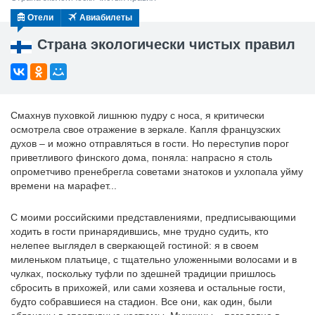
Отели
Авиабилеты
Страна экологически чистых правил
Смахнув пуховкой лишнюю пудру с носа, я критически
осмотрела свое отражение в зеркале. Капля французских
духов – и можно отправляться в гости. Но переступив порог
приветливого финского дома, поняла: напрасно я столь
опрометчиво пренебрегла советами знатоков и ухлопала уйму
времени на марафет...
C моими российскими представлениями, предписывающими
ходить в гости принарядившись, мне трудно судить, кто
нелепее выглядел в сверкающей гостиной: я в своем
миленьком платьице, с тщательно уложенными волосами и в
чулках, поскольку туфли по здешней традиции пришлось
сбросить в прихожей, или сами хозяева и остальные гости,
будто собравшиеся на стадион. Все они, как один, были