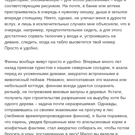
соответствующим рисунком. На почте, в банке или аптеке
пристраивалась в очередь к нужному окошку, дыша в затылок
впереди стоящему. Никто, однако, не уличал меня в дурости
вслух, и лишь в исключительных случаях мне объясняли, что в
очереди, например, предпочтительнее сидеть, а для этого
достаточно сорвать талончик у входа и, устроившись на
диване, следить, когда на табло высветится твой номер.
Просто и удобно.
Финны вообще живут просто и удобно. Впервые много лет
назад приехав туристом к нашим северным соседям, я ахала
перед их ухоженными домами, аккуратно встроенными в
живописный пейзаж. Неважно, многоэтажная это махина или
небольшой коттедж, финнам всегда удается сохранить
рельеф, не потревожив вековые валуны и деревья. Кстати,
получить при строительстве разрешение на вырубку хотя бы
одного дерева – задача почти неразрешимая. Однажды,
отправившись со своими знакомыми на прогулку в лес
(любимое времяпрепровождение финнов), я была поражена,
что парень, увидев брошенные кем-то апельсиновые корки и
конфетные фантики, стал аккуратно собирать их, чтобы потом
бросить в урну, поставленную в лесу! Много вы видели в