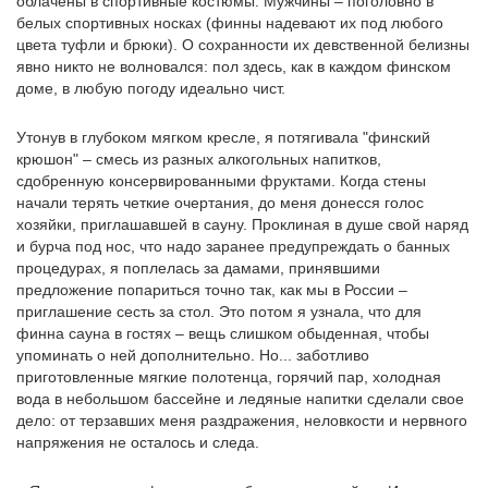
облачены в спортивные костюмы. Мужчины – поголовно в
белых спортивных носках (финны надевают их под любого
цвета туфли и брюки). О сохранности их девственной белизны
явно никто не волновался: пол здесь, как в каждом финском
доме, в любую погоду идеально чист.
Утонув в глубоком мягком кресле, я потягивала "финский
крюшон" – смесь из разных алкогольных напитков,
сдобренную консервированными фруктами. Когда стены
начали терять четкие очертания, до меня донесся голос
хозяйки, приглашавшей в сауну. Проклиная в душе свой наряд
и бурча под нос, что надо заранее предупреждать о банных
процедурах, я поплелась за дамами, принявшими
предложение попариться точно так, как мы в России –
приглашение сесть за стол. Это потом я узнала, что для
финна сауна в гостях – вещь слишком обыденная, чтобы
упоминать о ней дополнительно. Но... заботливо
приготовленные мягкие полотенца, горячий пар, холодная
вода в небольшом бассейне и ледяные напитки сделали свое
дело: от терзавших меня раздражения, неловкости и нервного
напряжения не осталось и следа.