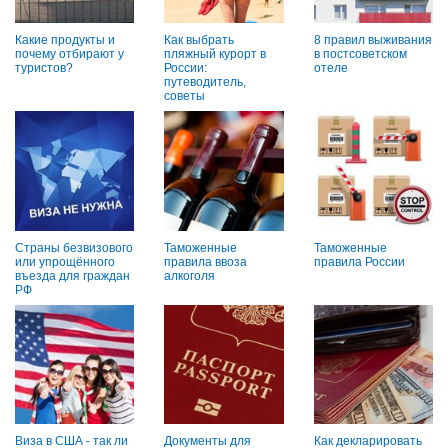
Какие продукты и
Как выбрать
8 правил выживания
почему отбирают у
пляжный курорт в
в постсоветском
туристов?
России:
отеле
путеводитель,
советы
Страны безвизового
Таможенные
Таможенные
или упрощённого
правила ввоза
правила России
въезда для граждан
алкоголя
РФ
Виза в США - так ли
Документы для
Как декларировать