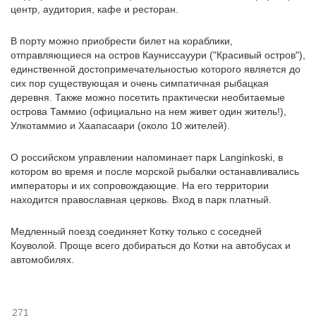
центр, аудитория, кафе и ресторан.
В порту можно приобрести билет на кораблики,
отправляющиеся на остров Кауниссауури ("Красивый остров"),
единственной достопримечательностью которого является до
сих пор существующая и очень симпатичная рыбацкая
деревня. Также можно посетить практически необитаемые
острова Таммио (официально на нем живет один житель!),
Улкотаммио и Хаапасаари (около 10 жителей).
О российском управлении напоминает парк Langinkoski, в
котором во время и после морской рыбалки останавливались
императоры и их сопровождающие. На его территории
находится православная церковь. Вход в парк платный.
Медленный поезд соединяет Котку только с соседней
Коуволой. Проще всего добираться до Котки на автобусах и
автомобилях.
271