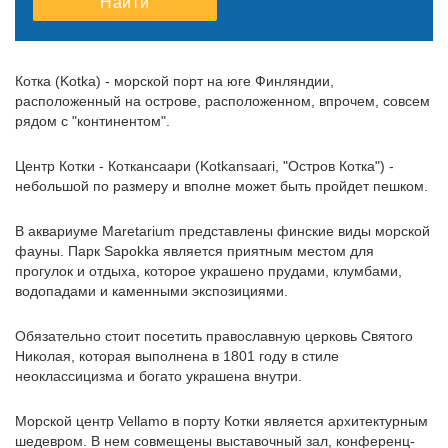
Найти
10
11
12
10
13
11
14
12
15
13
16
14
15
16
17
18
19
17
20
18
21
19
22
20
23
21
22
23
Котка (Kotka) - морской порт на юге Финляндии,
24
25
26
24
27
25
28
26
29
27
30
28
29
30
расположенный на острове, расположенном, впрочем, совсем
рядом с "континентом".
31
1
2
31
3
1
4
2
5
3
6
4
5
6
Центр Котки - Коткансаари (Kotkansaari, "Остров Котка") -
небольшой по размеру и вполне может быть пройдет пешком.
В аквариуме Maretarium представлены финские виды морской
фауны. Парк Sapokka является приятным местом для
прогулок и отдыха, которое украшено прудами, клумбами,
водопадами и каменными экспозициями.
Обязательно стоит посетить православную церковь Святого
Николая, которая выполнена в 1801 году в стиле
неоклассицизма и богато украшена внутри.
Морской центр Vellamo в порту Котки является архитектурным
шедевром. В нем совмещены выставочный зал, конференц-