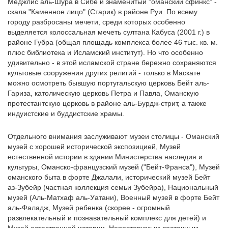
Меджлис аль-Шура в Сибе и знаменитый "оманский сфинкс" -
скала "Каменное лицо" (Старик) в районе Руи. По всему
городу разбросаны мечети, среди которых особенно
выделяется колоссальная мечеть султана Кабуса (2001 г.) в
районе Губра (общая площадь комплекса более 46 тыс. кв. м.
плюс библиотека и Исламский институт). Но что особенно
удивительно - в этой исламской стране бережно сохраняются
культовые сооружения других религий - только в Маскате
можно осмотреть бывшую португальскую церковь Бейт аль-
Гариза, католическую церковь Петра и Павла, Оманскую
протестантскую церковь в районе аль-Бурдж-стрит, а также
индуистские и буддистские храмы.
Отдельного внимания заслуживают музеи столицы - Оманский
музей с хорошей исторической экспозицией, Музей
естественной истории в здании Министерства наследия и
культуры, Оманско-французский музей ("Бейт-Франса"), Музей
оманского быта в форте Джалали, исторический музей Бейт
аз-Зубейр (частная коллекция семьи Зубейра), Национальный
музей (Аль-Матхаф аль-Уатани), Военный музей в форте Бейт
аль-Фаладж, Музей ребенка (скорее - огромный
развлекательный и познавательный комплекс для детей) и