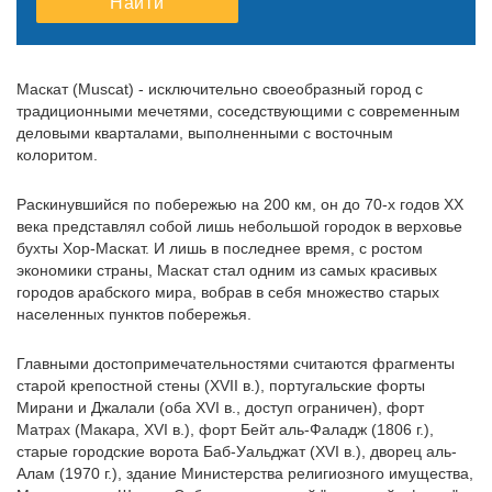
Найти
10
11
12
10
13
11
14
12
15
13
16
14
15
16
17
18
19
17
20
18
21
19
22
20
23
21
22
23
Маскат (Muscat) - исключительно своеобразный город с
24
25
26
24
27
25
28
26
29
27
30
28
29
30
традиционными мечетями, соседствующими с современным
деловыми кварталами, выполненными с восточным
31
1
2
31
3
1
4
2
5
3
6
4
5
6
колоритом.
Раскинувшийся по побережью на 200 км, он до 70-х годов ХХ
века представлял собой лишь небольшой городок в верховье
бухты Хор-Маскат. И лишь в последнее время, с ростом
экономики страны, Маскат стал одним из самых красивых
городов арабского мира, вобрав в себя множество старых
населенных пунктов побережья.
Главными достопримечательностями считаются фрагменты
старой крепостной стены (XVII в.), португальские форты
Мирани и Джалали (оба XVI в., доступ ограничен), форт
Матрах (Макара, XVI в.), форт Бейт аль-Фаладж (1806 г.),
старые городские ворота Баб-Уальджат (XVI в.), дворец аль-
Алам (1970 г.), здание Министерства религиозного имущества,