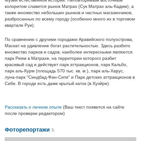
Музей естественной истории. Неповторимым восточным
колоритом славится рынок Матрах (Сук Матрах аль-Кадим), а
также множество небольших рынков и частных магазинчиков,
разбросанных по всему городу (особенно много их в торговом
квартале Руи).
По сравнению с другими городами Аравийского полуострова,
Маскат на удивление богат растительностью. Здесь разбито
множество парков и садов, наиболее интересными являются
парк Риям в Матрахе, на территории которого разбит
красивый сад и действует парк аттракционов, парк Кальбо,
парк аль-Курм (площадь 570 тыс. кв. м.), парк аль-Харус,
луна-парк "Синдбад-Фан-Сити" и Парк детских аттракционов в
Сибе. В городе есть даже крытый каток (в Хуэйре).
Рассказать о личном опыте
(Ваш текст появится на сайте
после проверки редактором)
Фоторепортажи
5