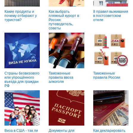
Какие продукты и
Как выбрать
8 правил выживания
почему отбирают у
пляжный курорт в
в постсоветском
туристов?
России:
отеле
путеводитель,
советы
Страны безвизового
Таможенные
Таможенные
или упрощённого
правила ввоза
правила России
въезда для граждан
алкоголя
РФ
Виза в США - так ли
Документы для
Как декларировать