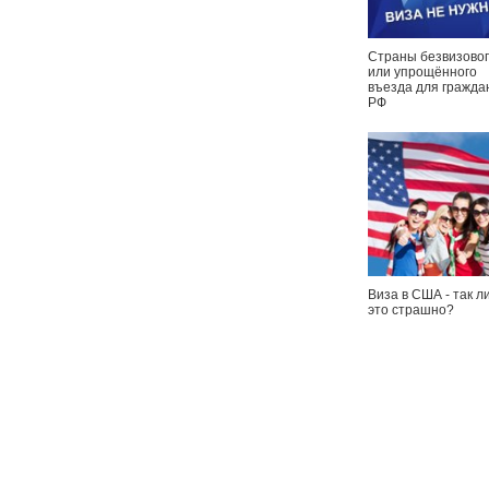
Страны безвизовог
или упрощённого
въезда для гражда
РФ
Виза в США - так л
это страшно?