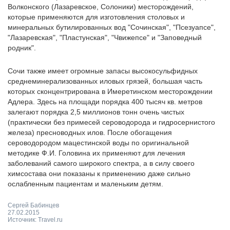
Волконского (Лазаревское, Солоники) месторождений,
которые применяются для изготовления столовых и
минеральных бутилированных вод "Сочинская", "Псезуапсе",
"Лазаревская", "Пластунская", "Чвижепсе" и "Заповедный
родник".
Сочи также имеет огромные запасы высокосульфидных
среднеминерализованных иловых грязей, большая часть
которых сконцентрирована в Имеретинском месторождении
Адлера. Здесь на площади порядка 400 тысяч кв. метров
залегают порядка 2,5 миллионов тонн очень чистых
(практически без примесей сероводорода и гидросернистого
железа) пресноводных илов. После обогащения
сероводородом мацестинской воды по оригинальной
методике Ф.И. Головина их применяют для лечения
заболеваний самого широкого спектра, а в силу своего
химсостава они показаны к применению даже сильно
ослабленным пациентам и маленьким детям.
Сергей Бабинцев
27.02.2015
Источник: Travel.ru