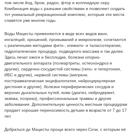
том числе йод, бром, радон, фтор и коллоидную серу.
Комбинация воды с разными свойствами и позволяет создать
тот уникальный рекреационный комплекс, которым эти места
славятся уже многие годы.
Воды Мацесты применяются в виде всех видов ванн,
ингаляций, орошений, промываний и микроклизм, сочетаются
с различными методами фито-, климато- и талассотерапии,
гидропатических процедур, подводного массажа и так далее.
Здесь лечат ожоги и бесплодие, болезни опорно-
двигательного аппарата (полиартриты, остеохондроз и
другие), сердечно-сосудистой системы (гипо- и гипертония,
ИБС и другие), нервной системы (мигрени,
посттравматическая энцефалопатия, нейроциркулярная
дистония и другие), болезни периферических сосудов и
верхних дыхательных путей, кожи (диатез, нейродермит,
экзема, псориаз), профессиональные травмы и другие
заболевания. Дополнительную ценность местным процедурам
придает хорошая переносимость детьми в возрасте от 7 до 17
лет.
Добраться до Мацесты проще всего через Сочи, с которым её