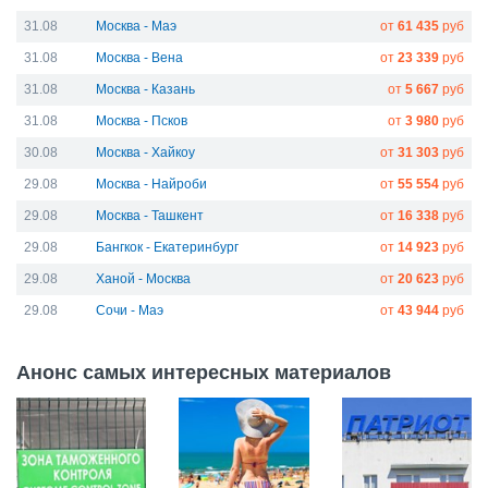
31.08
Москва - Маэ
от
61 435
руб
31.08
Москва - Вена
от
23 339
руб
31.08
Москва - Казань
от
5 667
руб
31.08
Москва - Псков
от
3 980
руб
30.08
Москва - Хайкоу
от
31 303
руб
29.08
Москва - Найроби
от
55 554
руб
29.08
Москва - Ташкент
от
16 338
руб
29.08
Бангкок - Екатеринбург
от
14 923
руб
29.08
Ханой - Москва
от
20 623
руб
29.08
Сочи - Маэ
от
43 944
руб
Анонс самых интересных материалов