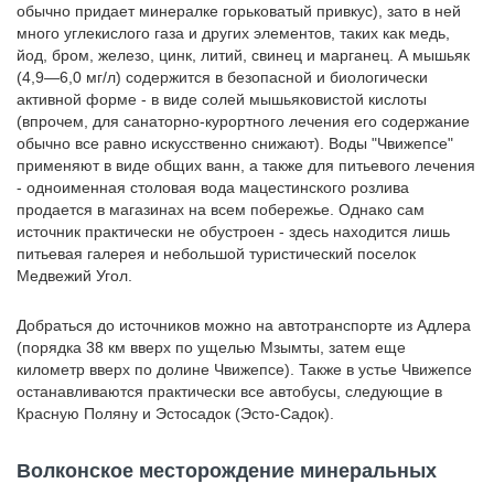
обычно придает минералке горьковатый привкус), зато в ней
много углекислого газа и других элементов, таких как медь,
йод, бром, железо, цинк, литий, свинец и марганец. А мышьяк
(4,9—6,0 мг/л) содержится в безопасной и биологически
активной форме - в виде солей мышьяковистой кислоты
(впрочем, для санаторно-курортного лечения его содержание
обычно все равно искусственно снижают). Воды "Чвижепсе"
применяют в виде общих ванн, а также для питьевого лечения
- одноименная столовая вода мацестинского розлива
продается в магазинах на всем побережье. Однако сам
источник практически не обустроен - здесь находится лишь
питьевая галерея и небольшой туристический поселок
Медвежий Угол.
Добраться до источников можно на автотранспорте из Адлера
(порядка 38 км вверх по ущелью Мзымты, затем еще
километр вверх по долине Чвижепсе). Также в устье Чвижепсе
останавливаются практически все автобусы, следующие в
Красную Поляну и Эстосадок (Эсто-Садок).
Волконское месторождение минеральных