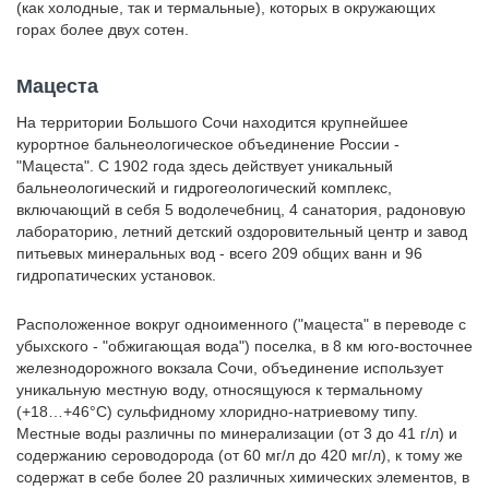
(как холодные, так и термальные), которых в окружающих
горах более двух сотен.
Мацеста
На территории Большого Сочи находится крупнейшее
курортное бальнеологическое объединение России -
"Мацеста". С 1902 года здесь действует уникальный
бальнеологический и гидрогеологический комплекс,
включающий в себя 5 водолечебниц, 4 санатория, радоновую
лабораторию, летний детский оздоровительный центр и завод
питьевых минеральных вод - всего 209 общих ванн и 96
гидропатических установок.
Расположенное вокруг одноименного ("мацеста" в переводе с
убыхского - "обжигающая вода") поселка, в 8 км юго-восточнее
железнодорожного вокзала Сочи, объединение использует
уникальную местную воду, относящуюся к термальному
(+18…+46°С) сульфидному хлоридно-натриевому типу.
Местные воды различны по минерализации (от 3 до 41 г/л) и
содержанию сероводорода (от 60 мг/л до 420 мг/л), к тому же
содержат в себе более 20 различных химических элементов, в