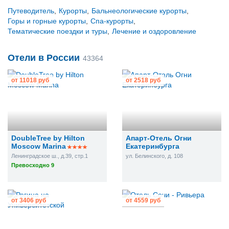
Путеводитель
,
Курорты
,
Бальнеологические курорты
,
Горы и горные курорты
,
Спа-курорты
,
Тематические поездки и туры
,
Лечение и оздоровление
Отели в России
43364
от
11018 руб
от
2518 руб
DoubleTree by Hilton
Апарт-Отель Огни
Moscow Marina
Екатеринбурга
Ленинградское ш., д.39, стр.1
ул. Белинского, д. 108
Превосходно 9
от
3406 руб
от
4559 руб