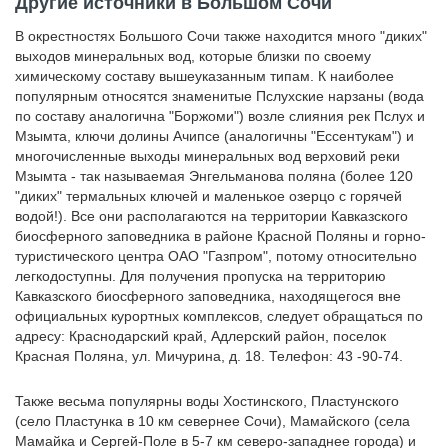
Другие источники в Большом Сочи
В окрестностях Большого Сочи также находится много "диких"
выходов минеральных вод, которые близки по своему
химическому составу вышеуказанным типам. К наиболее
популярным относятся знаменитые Пслухские нарзаны (вода
по составу аналогична "Боржоми") возле слияния рек Пслух и
Мзымта, ключи долины Ачипсе (аналогичны "Ессентукам") и
многочисленные выходы минеральных вод верховий реки
Мзымта - так называемая Энгельманова поляна (более 120
"диких" термальных ключей и маленькое озерцо с горячей
водой!). Все они располагаются на территории Кавказского
биосферного заповедника в районе Красной Поляны и горно-
туристического центра ОАО "Газпром", потому относительно
легкодоступны. Для получения пропуска на территорию
Кавказского биосферного заповедника, находящегося вне
официальных курортных комплексов, следует обращаться по
адресу: Краснодарский край, Адлерский район, поселок
Красная Поляна, ул. Мичурина, д. 18. Телефон: 43 -90-74.
Также весьма популярны воды Хостинского, Пластунского
(село Пластунка в 10 км севернее Сочи), Мамайского (села
Мамайка и Сергей-Поле в 5-7 км северо-западнее города) и