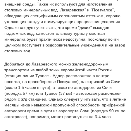
внешней среды. Также их используют для изготовления
столовых минеральных вод "Лазаревская" и "Псезуапсе",
обладающих специфичным солоноватым оттенком, хорошо
утоляющих жажду и стимулирующих процесс пищеварения.
Однако следует учитывать, что кроме "диких" выходов
подземных вод, самостоятельному туристу местная
минералка будет практически недоступна, поскольку почти
целиком поступает в оздоровительные учреждения и на завод
столовых вод.
Добраться до Лазаревского можно железнодорожным
транспортом из любой точки европейской части России
(станция линии Туапсе - Адлер расположена в центре
поселка, на правобережье Псезуапсе), электричкой из Сочи
(около 1,5 часов в пути), а также по автодороге из Сочи
(порядка 57 км) или Туапсе (37 км) - автовокзал расположен
рядом с ж/д станцией. Однако следует учитывать, что в летние
месяцы из-за невысокой пропускной способности прибрежной
автодороги время в пути из аэропорта Сочи (порядка 90 км по
автотрассе), например, может растянуться на 3-4 часа.