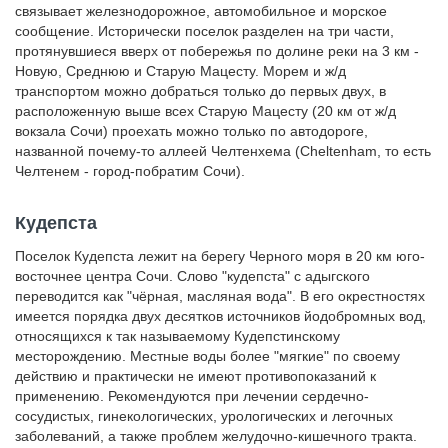
связывает железнодорожное, автомобильное и морское
сообщение. Исторически поселок разделен на три части,
протянувшиеся вверх от побережья по долине реки на 3 км -
Новую, Среднюю и Старую Мацесту. Морем и ж/д
транспортом можно добраться только до первых двух, в
расположенную выше всех Старую Мацесту (20 км от ж/д
вокзала Сочи) проехать можно только по автодороге,
названной почему-то аллеей Челтенхема (Cheltenham, то есть
Челтенем - город-побратим Сочи).
Кудепста
Поселок Кудепста лежит на берегу Черного моря в 20 км юго-
восточнее центра Сочи. Слово "кудепста" с адыгского
переводится как "чёрная, масляная вода". В его окрестностях
имеется порядка двух десятков источников йодобромных вод,
относящихся к так называемому Кудепстинскому
месторождению. Местные воды более "мягкие" по своему
действию и практически не имеют противопоказаний к
применению. Рекомендуются при лечении сердечно-
сосудистых, гинекологических, урологических и легочных
заболеваний, а также проблем желудочно-кишечного тракта.