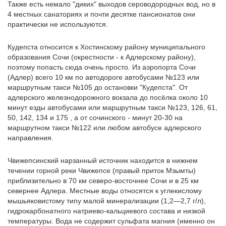
Также есть немало "диких" выходов сероводородных вод, но в
4 местных санаториях и почти десятке пансионатов они
практически не используются.
Кудепста относится к Хостинскому району муниципального
образования Сочи (окрестности - к Адлерскому району),
поэтому попасть сюда очень просто. Из аэропорта Сочи
(Адлер) всего 10 км по автодороге автобусами №123 или
маршрутным такси №105 до остановки "Кудепста". От
адлерского железнодорожного вокзала до посёлка около 10
минут езды автобусами или маршрутным такси №123, 126, 61,
50, 142, 134 и 175 , а от сочинского - минут 20-30 на
маршрутном такси №122 или любом автобусе адлерского
направления.
Чвижепсинский нарзанный источник находится в нижнем
течении горной реки Чвижепсе (правый приток Мзымты)
приблизительно в 70 км северо-восточнее Сочи и в 25 км
севернее Адлера. Местные воды относятся к углекислому
мышьяковистому типу малой минерализации (1,2—2,7 г/л),
гидрокарбонатного натриево-кальциевого состава и низкой
температуры. Вода не содержит сульфата магния (именно он