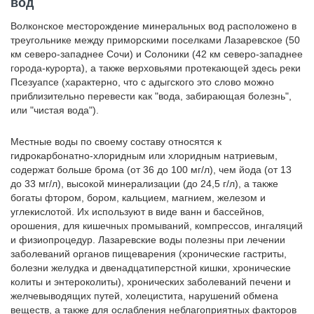
вод
Волконское месторождение минеральных вод расположено в
треугольнике между приморскими поселками Лазаревское (50
км северо-западнее Сочи) и Солоники (42 км северо-западнее
города-курорта), а также верховьями протекающей здесь реки
Псезуапсе (характерно, что с адыгского это слово можно
приблизительно перевести как "вода, забирающая болезнь",
или "чистая вода").
Местные воды по своему составу относятся к
гидрокарбонатно-хлоридным или хлоридным натриевым,
содержат больше брома (от 36 до 100 мг/л), чем йода (от 13
до 33 мг/л), высокой минерализации (до 24,5 г/л), а также
богаты фтором, бором, кальцием, магнием, железом и
углекислотой. Их используют в виде ванн и бассейнов,
орошения, для кишечных промываний, компрессов, ингаляций
и физиопроцедур. Лазаревские воды полезны при лечении
заболеваний органов пищеварения (хронические гастриты,
болезни желудка и двенадцатиперстной кишки, хронические
колиты и энтероколиты), хронических заболеваний печени и
желчевыводящих путей, холецистита, нарушений обмена
веществ, а также для ослабления неблагоприятных факторов