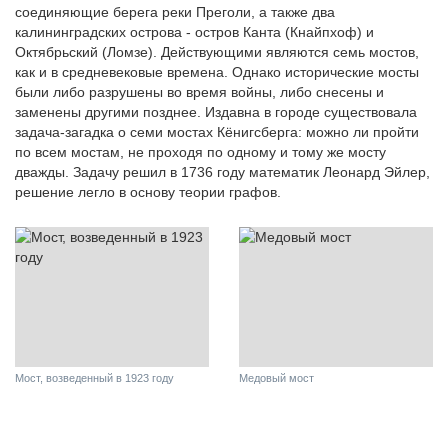
соединяющие берега реки Преголи, а также два
калининградских острова - остров Канта (Кнайпхоф) и
Октябрьский (Ломзе). Действующими являются семь мостов,
как и в средневековые времена. Однако исторические мосты
были либо разрушены во время войны, либо снесены и
заменены другими позднее. Издавна в городе существовала
задача-загадка о семи мостах Кёнигсберга: можно ли пройти
по всем мостам, не проходя по одному и тому же мосту
дважды. Задачу решил в 1736 году математик Леонард Эйлер,
решение легло в основу теории графов.
Мост, возведенный в 1923 году
Медовый мост