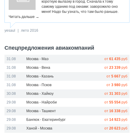
короткую вылазку в город. Сначала к тому
самому зданию под окнами: заворожило оно
меня! Надо бы узнать, что там было раньше.
Читать дальше →
yesaul
|
лето 2016
Спецпредложения авиакомпаний
31.08
Москва - Маэ
от
61 435
руб
31.08
Москва - Вена
от
23 339
руб
31.08
Москва - Казань
от
5 667
руб
31.08
Москва - Псков
от
3 980
руб
30.08
Москва - Хайкоу
от
31 303
руб
29.08
Москва - Найроби
от
55 554
руб
29.08
Москва - Ташкент
от
16 338
руб
29.08
Бангкок - Екатеринбург
от
14 923
руб
29.08
Ханой - Москва
от
20 623
руб