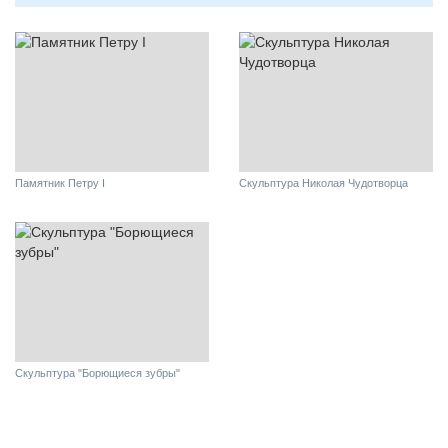
Памятник Петру I
Скульптура Николая Чудотворца
Скульптура "Борющиеся зубры"