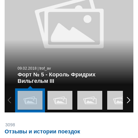
09.02.2018
| trof_av
Форт № 5 - Король Фридрих
Вильгельм III
3098
Отзывы и истории поездок