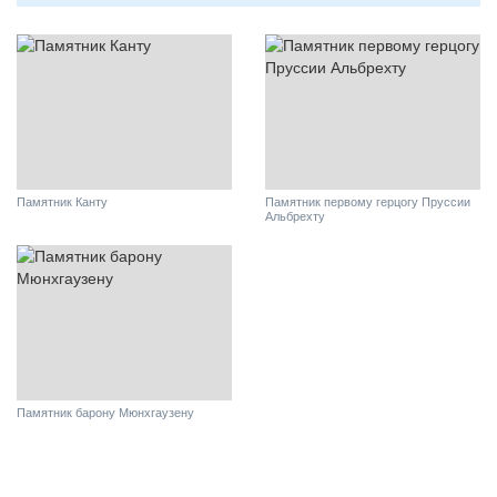
Памятник Канту
Памятник первому герцогу Пруссии
Альбрехту
Памятник барону Мюнхгаузену