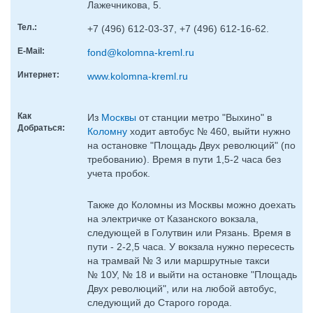
Лажечникова, 5.
Тел.:
+7 (496) 612-03-37, +7 (496) 612-16-62.
E-Mail:
fond@kolomna-kreml.ru
Интернет:
www.kolomna-kreml.ru
Как
Из
Москвы
от станции метро "Выхино" в
Добраться:
Коломну
ходит автобус № 460, выйти нужно
на остановке "Площадь Двух революций" (по
требованию). Время в пути 1,5-2 часа без
учета пробок.
Также до Коломны из Москвы можно доехать
на электричке от Казанского вокзала,
следующей в Голутвин или Рязань. Время в
пути - 2-2,5 часа. У вокзала нужно пересесть
на трамвай № 3 или маршрутные такси
№ 10У, № 18 и выйти на остановке "Площадь
Двух революций", или на любой автобус,
следующий до Старого города.