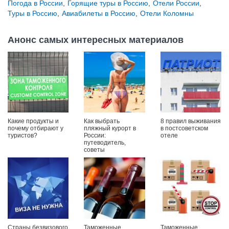
Погода в России
,
Горящие туры в Россию
,
Отели России
,
Туры в Россию
,
Авиабилеты в Россию
,
Отели Коломны
Анонс самых интересных материалов
Какие продукты и
Как выбрать
8 правил выживания
почему отбирают у
пляжный курорт в
в постсоветском
туристов?
России:
отеле
путеводитель,
советы
Страны безвизового
Таможенные
Таможенные