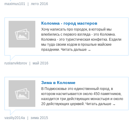
maximus101
|
лето 2016
Коломна - город мастеров
Хочу написать про городок, в который мы
влюбились с первого взгляда - это Коломна.
Коломна - это туристическая конфетка. Ездили
мы туда своим ходом в прошлые майские
праздники.
Читать дальше →
ruslanviktorov
|
май 2016
Зима в Коломне
В Подмосковье это единственный город, в
котором насчитывается около 450 памятников,
находится три действующих монастыря и около
20 действующих церквей.
Читать дальше →
vasiliy2014a
|
зима 2015