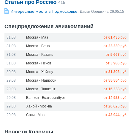
Статьи про Россию
415
Интересные места в Подмосковье
,
Дарья Орешкина
26.05.15
Спецпредложения авиакомпаний
31.08
Москва - Маэ
от
61 435
руб
31.08
Москва - Вена
от
23 339
руб
31.08
Москва - Казань
от
5 667
руб
31.08
Москва - Псков
от
3 980
руб
30.08
Москва - Хайкоу
от
31 303
руб
29.08
Москва - Найроби
от
55 554
руб
29.08
Москва - Ташкент
от
16 338
руб
29.08
Бангкок - Екатеринбург
от
14 923
руб
29.08
Ханой - Москва
от
20 623
руб
29.08
Сочи - Маэ
от
43 944
руб
Новости Коломны