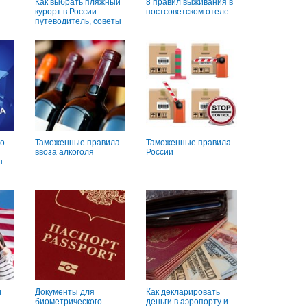
Как выбрать пляжный
8 правил выживания в
курорт в России:
постсоветском отеле
путеводитель, советы
о
Таможенные правила
Таможенные правила
ввоза алкоголя
России
н
и
Документы для
Как декларировать
биометрического
деньги в аэропорту и