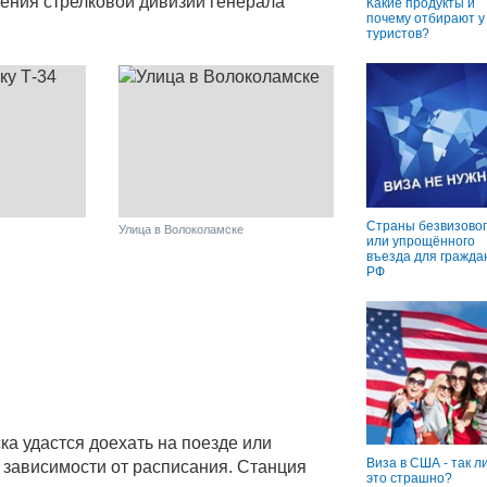
ления стрелковой дивизии генерала
Какие продукты и
почему отбирают у
туристов?
Страны безвизовог
Улица в Волоколамске
или упрощённого
въезда для гражда
РФ
ка удастся доехать на поезде или
Виза в США - так л
 в зависимости от расписания. Станция
это страшно?