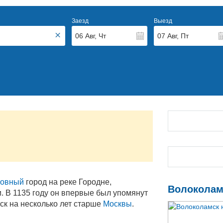
Заезд
Выезд
×
Август
2026
Авгус
Пн
Вт
Ср
Чт
Пт
Пн
Сб
Вт
Вс
Ср
27
28
29
30
31
27
1
28
2
29
3
4
5
6
7
3
8
4
9
5
10
11
12
13
14
10
15
11
16
12
17
18
19
20
21
17
22
18
23
19
24
25
26
27
28
24
29
25
30
26
31
1
2
3
4
31
5
1
6
2
ковный
город на реке Городне,
Волоколамс
 В 1135 году он впервые был упомянут
мск на несколько лет старше
Москвы
.