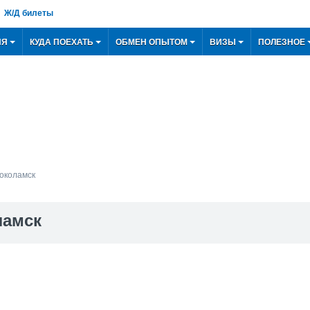
Ж/Д билеты
ИЯ
КУДА ПОЕХАТЬ
ОБМЕН ОПЫТОМ
ВИЗЫ
ПОЛЕЗНОЕ
околамск
ламск