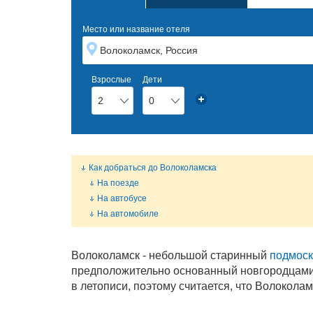
Место или название отеля
Взрослые
Дети
2
0
Как добраться до Волоколамска
На поезде
На автобусе
На автомобиле
Волоколамск - небольшой старинный
подмос
предположительно основанный новгородцами.
в летописи, поэтому считается, что Волокола