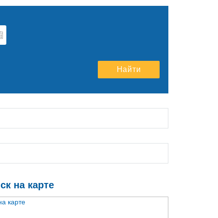
т
2026
Чт
Пт
Сб
Вс
Найти
30
31
1
2
6
7
8
9
13
14
15
16
20
21
22
23
27
28
29
30
3
4
5
6
к на карте