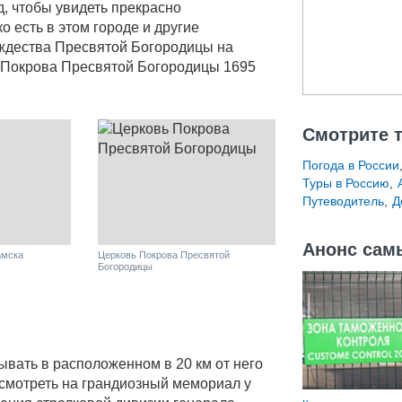
д, чтобы увидеть прекрасно
ко есть в этом городе и другие
ждества Пресвятой Богородицы на
 Покрова Пресвятой Богородицы 1695
Смотрите 
Погода в России
Туры в Россию
,
Путеводитель
,
Д
Анонс сам
амска
Церковь Покрова Пресвятой
Богородицы
ывать в расположенном в 20 км от него
смотреть на грандиозный мемориал у