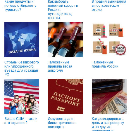
Какие продукты и
Как выбрать
8 правил выживания
почему отбирают у
пляжный курорт в
в постсоветском
туристов?
России:
отеле
путеводитель,
советы
Страны безвизового
Таможенные
Таможенные
или упрощённого
правила ввоза
правила России
въезда для граждан
алкоголя
РФ
Виза в США - так ли
Документы для
Как декларировать
это страшно?
биометрического
деньги в аэропорту
паспорта
и на других
пограничных