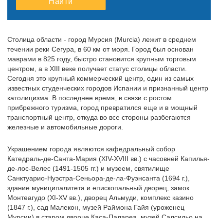
Найти
10
11
12
10
13
11
14
12
15
13
16
14
15
16
17
18
19
17
20
18
21
19
22
20
23
21
22
23
Столица области - город Мурсия (Murcia) лежит в среднем
24
25
26
24
27
25
28
26
29
27
30
28
29
30
течении реки Сегура, в 60 км от моря. Город был основан
маврами в 825 году, быстро становится крупным торговым
31
1
2
31
3
1
4
2
5
3
6
4
5
6
центром, а в XIII веке получает статус столицы области.
Сегодня это крупный коммерческий центр, один из самых
известных студенческих городов Испании и признанный центр
католицизма. В последнее время, в связи с ростом
прибрежного туризма, город превратился еще и в мощный
транспортный центр, откуда во все стороны разбегаются
железные и автомобильные дороги.
Украшением города являются кафедральный собор
Катедраль-де-Санта-Мария (XIV-XVIII вв.) с часовней Капилья-
де-лос-Велес (1491-1505 гг.) и музеем, святилище
Санктуарио-Нуэстра-Сеньора-де-ла-Фуэнсанта (1694 г.),
здание муниципалитета и епископальный дворец, замок
Монтеагудо (XI-XV вв.), дворец Альмуди, комплекс казино
(1847 г.), сад Малекон, музей Раймона Гайя (уроженец
Мурсии) в старом дворце Каса-Палареа, музей Салсильо на