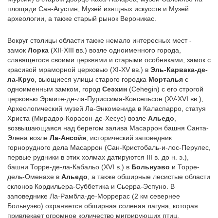
площади Сан-Агустин, Музей изящных искусств и Музей
археологии, а также старый рынок Вероникас.
Вокруг столицы области также немало интересных мест -
замок
Лорка
(XII-XIII вв.) возле одноименного города,
славящегося своими церквями и старыми особняками, замок с
красивой мраморной церковью (XI-XV вв.) в
Эль-Карвака-де-
ла-Крус
, вьющиеся улицы старого городка
Морталья
с
одноименным замком, город
Сеэхин
(Cehegin) с его строгой
церковью Эрмите-де-ла-Пуриссима-Консепьсон (XV-XVI вв.),
Археологический музей Ла-Энкоменида в Каласпарро, статуя
Христа (Мирадор-Корасон-де-Хесус) возле
Альедо
,
возвышающаяся над берегом залива Масаррон башня Санта-
Элена возле
Ла-Ансойя
, исторический заповедник
горнорудного дела Масаррон (Сан-Кристобаль-и-лос-Перулес,
первые рудники в этих холмах датируются III в. до н. э.),
башни Торре-де-ла-Кабальо (XVI в.) в
Больнуэво
и Торре-
дель-Оменахе в
Альедо
, а также обширные лесистые области
склонов Кордильера-Суббетика и Сьерра-Эспуно. В
заповеднике Ла-Рамбла-де-Моррерас (2 км севернее
Больнуэво) охраняется обширная соленая лагуна, которая
привлекает огромное количество мигрирующих птиц.