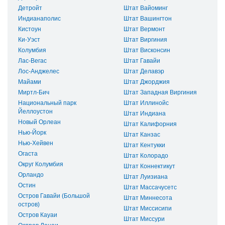
Детройт
Штат Вайоминг
Индианаполис
Штат Вашингтон
Кистоун
Штат Вермонт
Ки-Уэст
Штат Виргиния
Колумбия
Штат Висконсин
Лас-Вегас
Штат Гавайи
Лос-Анджелес
Штат Делавэр
Майами
Штат Джорджия
Миртл-Бич
Штат Западная Виргиния
Национальный парк
Штат Иллинойс
Йеллоустон
Штат Индиана
Новый Орлеан
Штат Калифорния
Нью-Йорк
Штат Канзас
Нью-Хейвен
Штат Кентукки
Огаста
Штат Колорадо
Округ Колумбия
Штат Коннектикут
Орландо
Штат Луизиана
Остин
Штат Массачусетс
Остров Гавайи (Большой
Штат Миннесота
остров)
Штат Миссисипи
Остров Кауаи
Штат Миссури