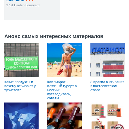
3701 Harden Boulevard
Анонс самых интересных материалов
Какие продукты и
Как выбрать
8 правил выживания
почему отбирают у
пляжный курорт в
в постсоветском
туристов?
России:
отеле
путеводитель,
советы