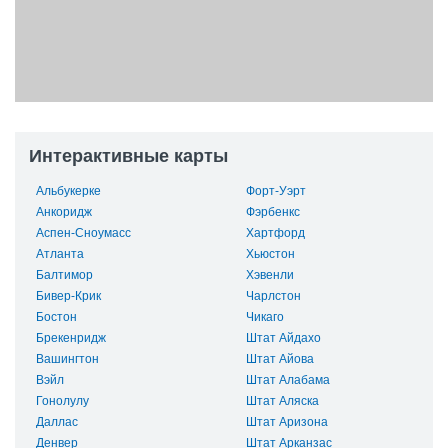
Интерактивные карты
Альбукерке
Форт-Уэрт
Анкоридж
Фэрбенкс
Аспен-Сноумасс
Хартфорд
Атланта
Хьюстон
Балтимор
Хэвенли
Бивер-Крик
Чарлстон
Бостон
Чикаго
Брекенридж
Штат Айдахо
Вашингтон
Штат Айова
Вэйл
Штат Алабама
Гонолулу
Штат Аляска
Даллас
Штат Аризона
Денвер
Штат Арканзас