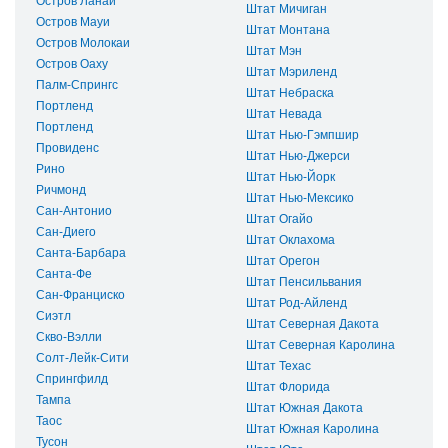
Остров Ланаи
Штат Мичиган
Остров Мауи
Штат Монтана
Остров Молокаи
Штат Мэн
Остров Оаху
Штат Мэриленд
Палм-Спрингс
Штат Небраска
Портленд
Штат Невада
Портленд
Штат Нью-Гэмпшир
Провиденс
Штат Нью-Джерси
Рино
Штат Нью-Йорк
Ричмонд
Штат Нью-Мексико
Сан-Антонио
Штат Огайо
Сан-Диего
Штат Оклахома
Санта-Барбара
Штат Орегон
Санта-Фе
Штат Пенсильвания
Сан-Франциско
Штат Род-Айленд
Сиэтл
Штат Северная Дакота
Скво-Вэлли
Штат Северная Каролина
Солт-Лейк-Сити
Штат Техас
Спрингфилд
Штат Флорида
Тампа
Штат Южная Дакота
Таос
Штат Южная Каролина
Тусон