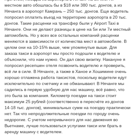
местном авто обошлась бы в $18 или 380 тыс. донгов, а из
Нячанга в аэропорт Камрань – 250 тыс. донгов. Еще водитель
попросил оплатить въезд на территорию аэропорта в 20 тыс.
донгов. Такие расценки на трансфер были у Airport Taxi в
Нячанге. Они не делают разницы в цене на 5и или 7и местный
автомобиль. Но у всех все остальных компаний расценки
меняются в зависимости от количества мест в автомобиле. В
целом они на 10-15% выше, чем упомянутые выше. Для
заказа такси в аэропорт мы просто подошли к водителю и
объяснили, что нам нужно. Он дал свою визитку. Накануне я
попросил ресепшен отеля позвонить водителю и проверить,
всё ли в силе. В Нячанге, а также в Ханое и Хошимине очень
хорошо отлажена работа таксистов, поскольку водители едут
исключительно по счетчику и не обманывают. В Нячанге мы
садились в первую удобную для нас машину, всё равно, что
это была за компания. Километр поездки на такси стоит
максимум 25 рублей (соответственно в пересчёте из донгов
14-18 тыс. донгов), минимальных сумм на поездку практически
нет. Так что непродолжительные поездки по городу очень
недорогие. С учетом непривычного для нас движения во
Вьетнаме, лучше пользоваться услугами такси или брать в
аренду машину с водителем.