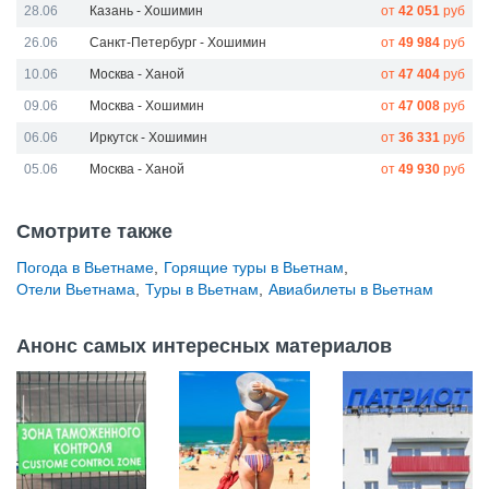
28.06
Казань - Хошимин
от
42 051
руб
26.06
Санкт-Петербург - Хошимин
от
49 984
руб
10.06
Москва - Ханой
от
47 404
руб
09.06
Москва - Хошимин
от
47 008
руб
06.06
Иркутск - Хошимин
от
36 331
руб
05.06
Москва - Ханой
от
49 930
руб
Смотрите также
Погода в Вьетнаме
,
Горящие туры в Вьетнам
,
Отели Вьетнама
,
Туры в Вьетнам
,
Авиабилеты в Вьетнам
Анонс самых интересных материалов