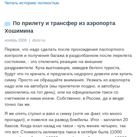
Читать историю полностью
По прилету и трансфер из аэропорта
Хошимина
ноябрь 2008
|
donz-ru
Первое, что надо сделать после прохождения паспортного
контроля и получения багажа в раздолбанном после перелета
состоянии, - это отключить реакцию на внешние
раздражители. Куча вьетнамцев, завидев белого туриста,
будут что-то кричать и предлагать недорого довезти или купить
симку. Просто не обращайте внимания. Уезжать из аэропорта
надо или на автобусе (мы прилетели поздно, и автобусы
закончились на тот день), или на официальном такси со
счетчиком и никак иначе. Собственно, в России, да и везде
точно так же.
Я же опять ступил и взял и симку (хотя не факт, что много
прогадал), и повелся на развод бомбилы. Итог - заплатил 20
баксов. Когда ехал назад на такси - чуть менее четырех, так
что вот. Стоимость километра такси в октябре была 11000