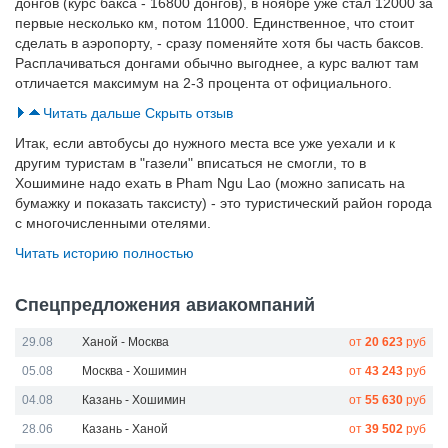
донгов (курс бакса - 16800 донгов), в ноябре уже стал 12000 за
первые несколько км, потом 11000. Единственное, что стоит
сделать в аэропорту, - сразу поменяйте хотя бы часть баксов.
Расплачиваться донгами обычно выгоднее, а курс валют там
отличается максимум на 2-3 процента от официального.
Читать дальше
Скрыть отзыв
Итак, если автобусы до нужного места все уже уехали и к
другим туристам в "газели" вписаться не смогли, то в
Хошимине надо ехать в Pham Ngu Lao (можно записать на
бумажку и показать таксисту) - это туристический район города
с многочисленными отелями.
Читать историю полностью
Спецпредложения авиакомпаний
29.08
Ханой - Москва
от
20 623
руб
05.08
Москва - Хошимин
от
43 243
руб
04.08
Казань - Хошимин
от
55 630
руб
28.06
Казань - Ханой
от
39 502
руб