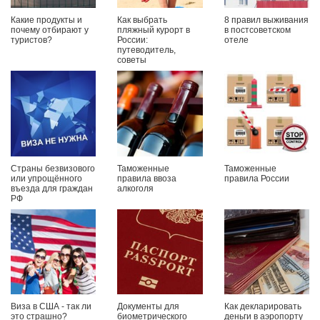
Какие продукты и
Как выбрать
8 правил выживания
почему отбирают у
пляжный курорт в
в постсоветском
туристов?
России:
отеле
путеводитель,
советы
Страны безвизового
Таможенные
Таможенные
или упрощённого
правила ввоза
правила России
въезда для граждан
алкоголя
РФ
Виза в США - так ли
Документы для
Как декларировать
это страшно?
биометрического
деньги в аэропорту