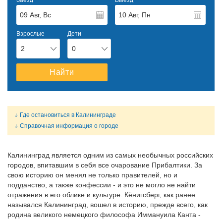
Заезд
Выезд
Август
2026
Август
2026
Взрослые
Дети
Пн
Вт
Ср
Пн
Чт
Вт
Пт
Ср
Сб
Чт
Вс
Пт
Сб
Вс
2
0
27
28
29
27
30
28
31
29
1
30
2
31
1
2
3
4
5
3
6
4
7
5
8
6
9
7
8
9
Найти
10
11
12
10
13
11
14
12
15
13
16
14
15
16
17
18
19
17
20
18
21
19
22
20
23
21
22
23
Где остановиться в Калининграде
24
25
26
24
27
25
28
26
29
27
30
28
29
30
Справочная информация о городе
31
1
2
31
3
1
4
2
5
3
6
4
5
6
Калининград является одним из самых необычных российских
городов, впитавшим в себя все очарование Прибалтики. За
свою историю он менял не только правителей, но и
подданство, а также конфессии - и это не могло не найти
отражения в его облике и культуре. Кёнигсберг, как ранее
назывался Калининград, вошел в историю, прежде всего, как
родина великого немецкого философа Иммануила Канта -