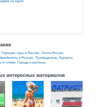
также
,
Горящие туры в Россию
,
Отели России
,
Авиабилеты в Россию
,
Путеводитель
,
Курорты
,
ы и пляжи
,
Города и регионы
ых интересных материалов