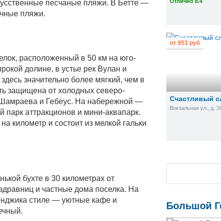
Отлично 8.4
кусственные песчаные пляжи. В Бетте —
ечные пляжи.
от
953 руб
лок, расположенный в 50 км на юго-
рокой долине, в устье рек Вулан и
здесь значительно более мягкий, чем в
сть защищена от холодных северо-
Счастливый с
 Шамраева и Гебеус. На набережной —
Вокзальная ул., д. 2
 парк аттракционов и мини-аквапарк.
а километр и состоит из мелкой гальки
ькой бухте в 30 километрах от
 здравниц и частные дома поселка. На
енджика стиле — уютные кафе и
Большой Г
ечный.