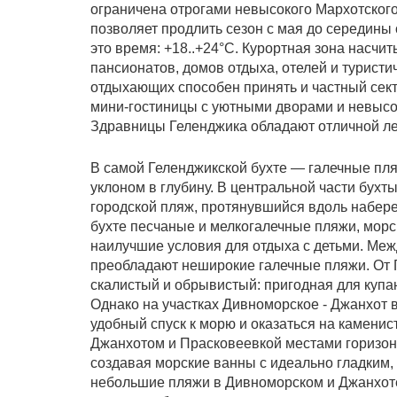
ограничена отрогами невысокого Мархотского
позволяет продлить сезон с мая до середины
это время: +18..+24°С. Курортная зона насчи
пансионатов, домов отдыха, отелей и туристи
отдыхающих способен принять и частный сект
мини-гостиницы с уютными дворами и невысо
Здравницы Геленджика обладают отличной ле
В самой Геленджикской бухте — галечные пл
уклоном в глубину. В центральной части бух
городской пляж, протянувшийся вдоль набере
бухте песчаные и мелкогалечные пляжи, морс
наилучшие условия для отдыха с детьми. Ме
преобладают неширокие галечные пляжи. От 
скалистый и обрывистый: пригодная для купан
Однако на участках Дивноморское - Джанхот 
удобный спуск к морю и оказаться на каменис
Джанхотом и Прасковеевкой местами горизонт
создавая морские ванны с идеально гладким
небольшие пляжи в Дивноморском и Джанхоте