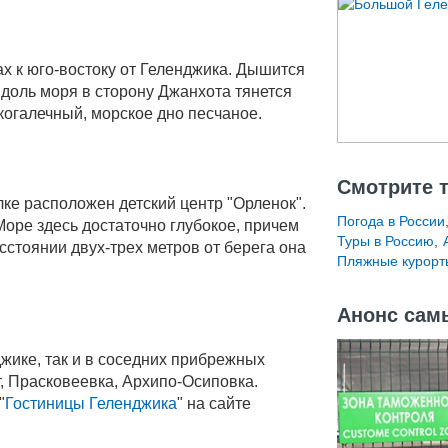
х к юго-востоку от Геленджика. Дышится
вдоль моря в сторону Джанхота тянется
огалечный, морское дно песчаное.
Смотрите 
лке расположен детский центр "Орленок".
Погода в России
 Море здесь достаточно глубокое, причем
Туры в Россию
,
сстоянии двух-трех метров от берега она
Пляжные курорт
Анонс сам
жике, так и в соседних прибрежных
, Прасковеевка, Архипо-Осиповка.
"
Гостиницы Геленджика
" на сайте