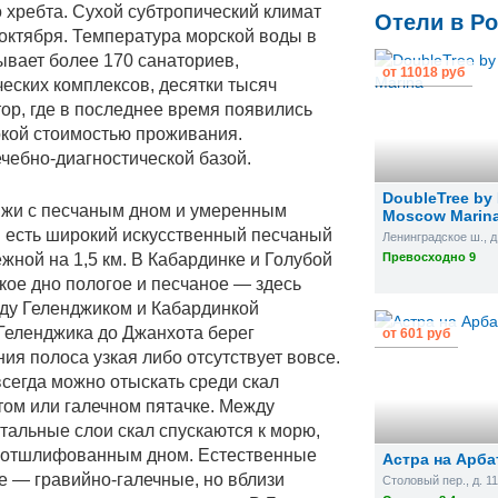
 хребта. Сухой субтропический климат
Отели в Р
 октября. Температура морской воды в
тывает более 170 санаториев,
от
11018 руб
ческих комплексов, десятки тысяч
ор, где в последнее время появились
кой стоимостью проживания.
чебно-диагностической базой.
DoubleTree by 
яжи с песчаным дном и умеренным
Moscow Marin
ты есть широкий искусственный песчаный
Ленинградское ш., д.
жной на 1,5 км. В Кабардинке и Голубой
Превосходно 9
кое дно пологое и песчаное — здесь
жду Геленджиком и Кабардинкой
Геленджика до Джанхота берег
от
601 руб
ия полоса узкая либо отсутствует вовсе.
всегда можно отыскать среди скал
том или галечном пятачке. Между
альные слои скал спускаются к морю,
, отшлифованным дном. Естественные
Астра на Арба
 — гравийно-галечные, но вблизи
Столовый пер., д. 11,