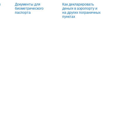
и
Документы для
Как декларировать
биометрического
деньги в аэропорту и
паспорта
на других пограничных
пунктах