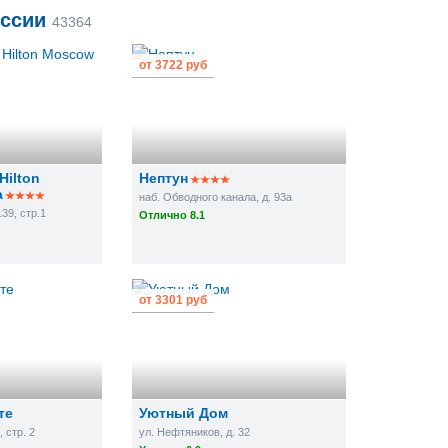
оссии
43364
от
3722 руб
Hilton
Нептун
a
наб. Обводного канала, д. 93а
39, стр.1
Отлично 8.1
от
3301 руб
те
Уютный Дом
 стр. 2
ул. Нефтяников, д. 32