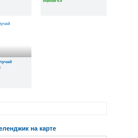
Хорошо 6.9
лучай
6
еленджик на карте