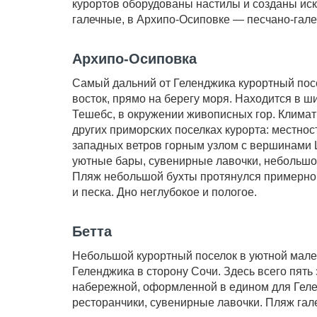
курортов оборудованы настилы и созданы ис
галечные, в Архипо-Осиповке — песчано-гал
Архипо-Осиповка
Самый дальний от Геленджика курортный посе
восток, прямо на берегу моря. Находится в ши
Тешебс, в окружении живописных гор. Климат 
других приморских поселках курорта: местно
западных ветров горным узлом с вершинами
уютные бары, сувенирные лавочки, небольшой
Пляж небольшой бухты протянулся примерно н
и песка. Дно неглубокое и пологое.
Бетта
Небольшой курортный поселок в уютной мален
Геленджика в сторону Сочи. Здесь всего пять
набережной, оформленной в едином для Гел
ресторанчики, сувенирные лавочки. Пляж гал