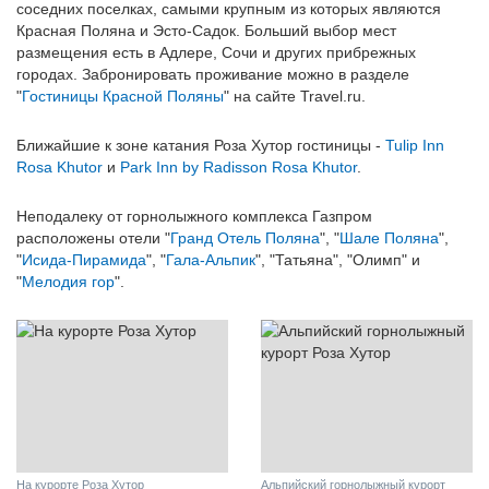
соседних поселках, самыми крупным из которых являются
Красная Поляна и Эсто-Садок. Больший выбор мест
размещения есть в Адлере, Сочи и других прибрежных
городах. Забронировать проживание можно в разделе
"
Гостиницы Красной Поляны
" на сайте Travel.ru.
Ближайшие к зоне катания Роза Хутор гостиницы -
Tulip Inn
Rosa Khutor
и
Park Inn by Radisson Rosa Khutor
.
Неподалеку от горнолыжного комплекса Газпром
расположены отели "
Гранд Отель Поляна
", "
Шале Поляна
",
"
Исида-Пирамида
", "
Гала-Альпик
", "Татьяна", "Олимп" и
"
Мелодия гор
".
На курорте Роза Хутор
Альпийский горнолыжный курорт