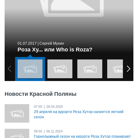
01.07.2017
| Сергей Мухин
Роза Ху... или Who is Roza?
Новости Красной Поляны
|
07:55
28.04.2025
29 апреля на курорте Роза Хутор начнется летний
сезон
|
09:55
06.11.2024
Горнолыжный сезон на курорте Роза Хутор планируют