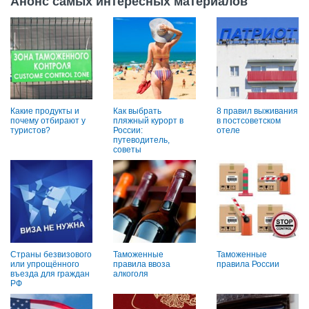
Анонс самых интересных материалов
Какие продукты и
Как выбрать
8 правил выживания
почему отбирают у
пляжный курорт в
в постсоветском
туристов?
России:
отеле
путеводитель,
советы
Страны безвизового
Таможенные
Таможенные
или упрощённого
правила ввоза
правила России
въезда для граждан
алкоголя
РФ