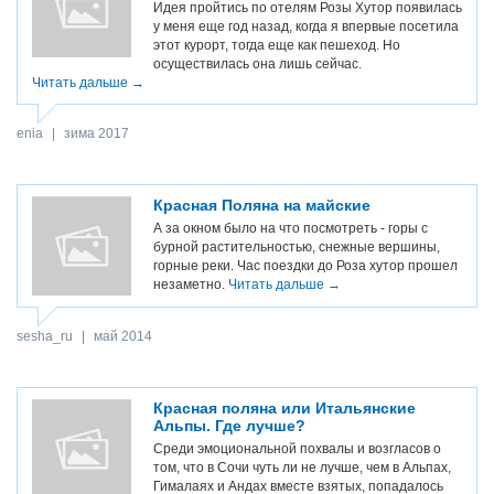
Идея пройтись по отелям Розы Хутор появилась
у меня еще год назад, когда я впервые посетила
этот курорт, тогда еще как пешеход. Но
осуществилась она лишь сейчас.
Читать дальше →
enia
|
зима 2017
Красная Поляна на майские
А за окном было на что посмотреть - горы с
бурной растительностью, снежные вершины,
горные реки. Час поездки до Роза хутор прошел
незаметно.
Читать дальше →
sesha_ru
|
май 2014
Красная поляна или Итальянские
Альпы. Где лучше?
Среди эмоциональной похвалы и возгласов о
том, что в Сочи чуть ли не лучше, чем в Альпах,
Гималаях и Андах вместе взятых, попадалось