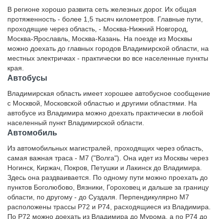
В регионе хорошо развита сеть железных дорог. Их общая
протяженность - более 1,5 тысяч километров. Главные пути,
проходящие через область, - Москва-Нижний Новгород,
Москва-Ярославль, Москва-Казань. На поезде из Москвы
можно доехать до главных городов Владимирской области, на
местных электричках - практически во все населенные пункты
края.
Автобусы
Владимирская область имеет хорошее автобусное сообщение
с Москвой, Московской областью и другими областями. На
автобусе из Владимира можно доехать практически в любой
населенный пункт Владимирской области.
Автомобиль
Из автомобильных магистралей, проходящих через область,
самая важная траса - М7 ("Волга"). Она идет из Москвы через
Ногинск, Киржач, Покров, Петушки и Лакинск до Владимира.
Здесь она раздваивается. По одному пути можно проехать до
пунктов Боголюбово, Вязники, Гороховец и дальше за границу
области, по другому - до Суздаля. Перпендикулярно М7
расположены трассы Р72 и Р74, расходящиеся из Владимира.
По Р72 можно доехать из Владимира до Мурома, а по Р74 до