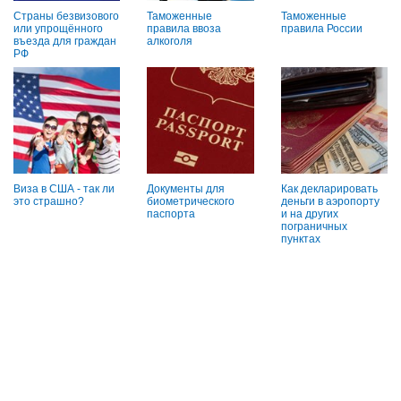
Страны безвизового
Таможенные
Таможенные
или упрощённого
правила ввоза
правила России
въезда для граждан
алкоголя
РФ
Виза в США - так ли
Документы для
Как декларировать
это страшно?
биометрического
деньги в аэропорту
паспорта
и на других
пограничных
пунктах