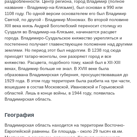
раздробленности. Центр региона, город Владимир (полное
название - Владимир-на-Клязьме), был основан в 990 или
1108 году. По одной версии основателем его был Владимир
Святой, по другой - Владимир Мономах. Во второй половине
XIII века князь Андрей Боголюбский переносит столицу из
Суздаля во Владимир-на-Клязьме, начинается расцвет
города. Владимиро-Суздальское княжество укрепляться и
постепенно получает главенствующее положение над другими
землями. Но период этот был недолгим. В 1238 год сюда
приходят татаро-монголы, они разоряют город и все
княжество. Расцвета, подобного тому, какой был в XII-XIII
веках, Владимир больше не знал. В XVIII веке была
образована Владимирская губерния, просуществовавшая до
1929 года. В этом году территория была разбита на три части,
вошедшие в состав Московской, Ивановской и Горьковской
областей. Лишь в конце войны, в 1944 году, появилась
Владимирская область.
География
Владимирская область находится на территории Восточно-
Европейской равнины. Ее площадь - около 29 тысяч кв.км.