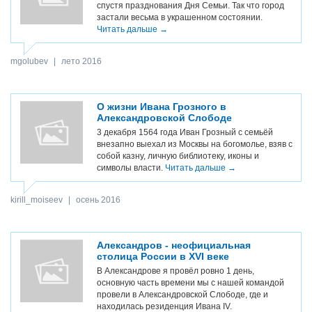
спустя празднования Дня Семьи. Так что город
застали весьма в украшенном состоянии.
Читать дальше →
mgolubev
|
лето 2016
О жизни Ивана Грозного в
Александровской Слободе
3 декабря 1564 года Иван Грозный с семьёй
внезапно выехал из Москвы на богомолье, взяв с
собой казну, личную библиотеку, иконы и
символы власти.
Читать дальше →
kirill_moiseev
|
осень 2016
Александров - неофициальная
столица России в XVI веке
В Александрове я провёл ровно 1 день,
основную часть времени мы с нашей командой
провели в Александровской Слободе, где и
находилась резиденция Ивана IV.