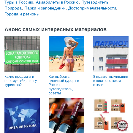
Туры в Россию
,
Авиабилеты в Россию
,
Путеводитель
,
Природа
,
Парки и заповедники
,
Достопримечательности
,
Города и регионы
Анонс самых интересных материалов
Какие продукты и
Как выбрать
8 правил выживания
почему отбирают у
пляжный курорт в
в постсоветском
туристов?
России:
отеле
путеводитель,
советы