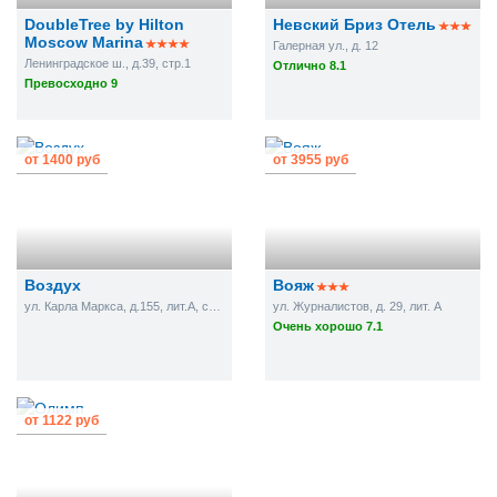
DoubleTree by Hilton
Невский Бриз Отель
Moscow Marina
Галерная ул., д. 12
Ленинградское ш., д.39, стр.1
Отлично 8.1
Превосходно 9
от
1400 руб
от
3955 руб
Воздух
Вояж
ул. Карла Маркса, д.155, лит.А, стр.1
ул. Журналистов, д. 29, лит. А
Очень хорошо 7.1
от
1122 руб