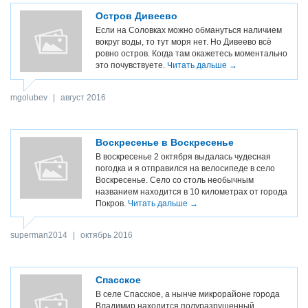
Остров Дивеево
Если на Соловках можно обмануться наличием
вокруг воды, то тут моря нет. Но Дивеево всё
ровно остров. Когда там окажетесь моментально
это почувствуете.
Читать дальше →
mgolubev
|
август 2016
Воскресенье в Воскресенье
В воскресенье 2 октября выдалась чудесная
погодка и я отправился на велосипеде в село
Воскресенье. Село со столь необычным
названием находится в 10 километрах от города
Покров.
Читать дальше →
superman2014
|
октябрь 2016
Спасское
В селе Спасское, а нынче микрорайоне города
Владимир находится полуразрушенный