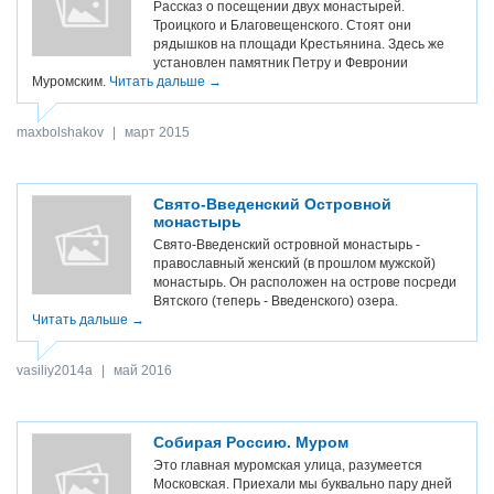
Рассказ о посещении двух монастырей.
Троицкого и Благовещенского. Стоят они
рядышков на площади Крестьянина. Здесь же
установлен памятник Петру и Февронии
Муромским.
Читать дальше →
maxbolshakov
|
март 2015
Свято-Введенский Островной
монастырь
Свято-Введенский островной монастырь -
православный женский (в прошлом мужской)
монастырь. Он расположен на острове посреди
Вятского (теперь - Введенского) озера.
Читать дальше →
vasiliy2014a
|
май 2016
Собирая Россию. Муром
Это главная муромская улица, разумеется
Московская. Приехали мы буквально пару дней