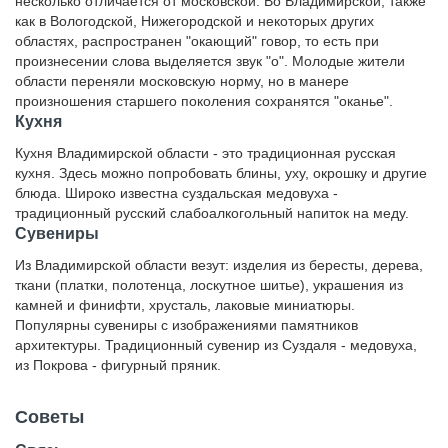
несколько отличается от московской. Во Владимирской, также
как в Вологодской, Нижегородской и некоторых других
областях, распространен "окающий" говор, то есть при
произнесении слова выделяется звук "о". Молодые жители
области переняли московскую норму, но в манере
произношения старшего поколения сохранятся "оканье".
Кухня
Кухня Владимирской области - это традиционная русская
кухня. Здесь можно попробовать блины, уху, окрошку и другие
блюда. Широко известна суздальская медовуха -
традиционный русский слабоалкогольный напиток на меду.
Сувениры
Из Владимирской области везут: изделия из бересты, дерева,
ткани (платки, полотенца, лоскутное шитье), украшения из
камней и финифти, хрусталь, лаковые миниатюры.
Популярны сувениры с изображениями памятников
архитектуры. Традиционный сувенир из Суздаля - медовуха,
из Покрова - фигурный пряник.
Советы