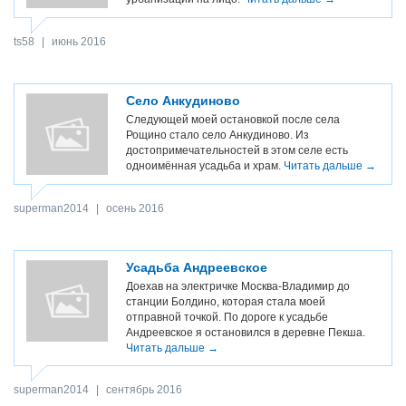
ts58
|
июнь 2016
Село Анкудиново
Следующей моей остановкой после села
Рощино стало село Анкудиново. Из
достопримечательностей в этом селе есть
одноимённая усадьба и храм.
Читать дальше →
superman2014
|
осень 2016
Усадьба Андреевское
Доехав на электричке Москва-Владимир до
станции Болдино, которая стала моей
отправной точкой. По дороге к усадьбе
Андреевское я остановился в деревне Пекша.
Читать дальше →
superman2014
|
сентябрь 2016