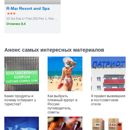
R-Mar Resort and Spa
33 Soi Rat-U-Thid 200 Pee 1, Rat-U-Thid 200 Pee Road,
Отлично 8.4
Анонс самых интересных материалов
Какие продукты и
Как выбрать
8 правил выживания
почему отбирают у
пляжный курорт в
в постсоветском
туристов?
России:
отеле
путеводитель,
советы