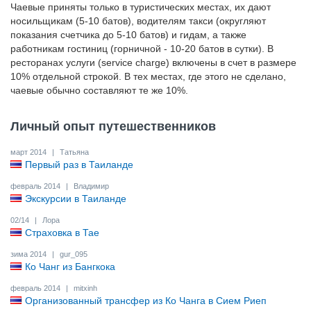
Чаевые приняты только в туристических местах, их дают
носильщикам (5-10 батов), водителям такси (округляют
показания счетчика до 5-10 батов) и гидам, а также
работникам гостиниц (горничной - 10-20 батов в сутки). В
ресторанах услуги (service charge) включены в счет в размере
10% отдельной строкой. В тех местах, где этого не сделано,
чаевые обычно составляют те же 10%.
Личный опыт путешественников
март 2014
|
Татьяна
Первый раз в Таиланде
февраль 2014
|
Владимир
Экскурсии в Таиланде
02/14
|
Лора
Страховка в Тае
зима 2014
|
gur_095
Ко Чанг из Бангкока
февраль 2014
|
mitxinh
Организованный трансфер из Ко Чанга в Сием Риеп