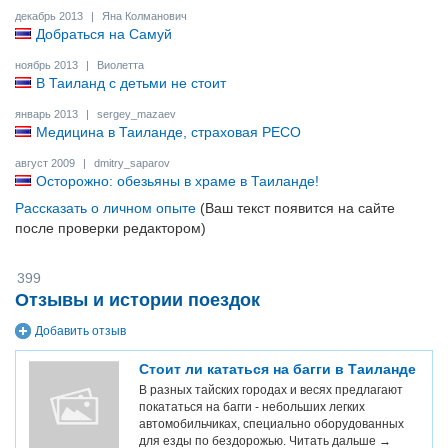
декабрь 2013
|
Яна Колманович
Добраться на Самуй
ноябрь 2013
|
Виолетта
В Таиланд с детьми не стоит
январь 2013
|
sergey_mazaev
Медицина в Таиланде, страховая РЕСО
август 2009
|
dmitry_saparov
Осторожно: обезьяны в храме в Таиланде!
Рассказать о личном опыте
(Ваш текст появится на сайте
после проверки редактором)
399
Отзывы и истории поездок
Добавить отзыв
Стоит ли кататься на багги в Таиланде
В разных тайских городах и весях предлагают
покататься на багги - небольших легких
автомобильчиках, специально оборудованных
для езды по бездорожью.
Читать дальше →