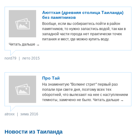
Аюттхая (древняя столица Таиланда)
без памятников
Вообще, если вы собираетесь пойти в район
памятников, то нужно запастись водой, так как в
западной части города нет практически точек
питания и мест, где можно купить воду.
Читать дальше →
nord79
|
лето 2015
Про Тай
На знаменитую "Волкинг стрит" первый раз
попали при свете дня, поэтому всех тех
оборотней, что вылезают на нее с наступлением
темноты, замечено не было.
Читать дальше →
atroxx
|
зима 2016
Новости из Таиланда