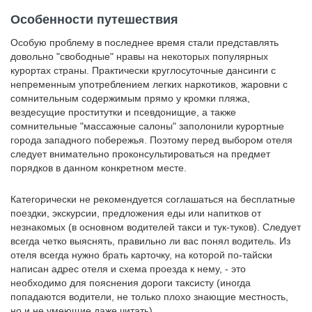
Особенности путешествия
Особую проблему в последнее время стали представлять
довольно "свободные" нравы на некоторых популярных
курортах страны. Практически круглосуточные дансинги с
непременным употреблением легких наркотиков, жаровни с
сомнительным содержимым прямо у кромки пляжа,
вездесущие проститутки и псевдонищие, а также
сомнительные "массажные салоны" заполонили курортные
города западного побережья. Поэтому перед выбором отеля
следует внимательно проконсультироваться на предмет
порядков в данном конкретном месте.
Категорически не рекомендуется соглашаться на бесплатные
поездки, экскурсии, предложения еды или напитков от
незнакомых (в основном водителей такси и тук-туков). Следует
всегда четко выяснять, правильно ли вас понял водитель. Из
отеля всегда нужно брать карточку, на которой по-тайски
написан адрес отеля и схема проезда к нему, - это
необходимо для пояснения дороги таксисту (иногда
попадаются водители, не только плохо знающие местность,
но и не умеющие даже читать).