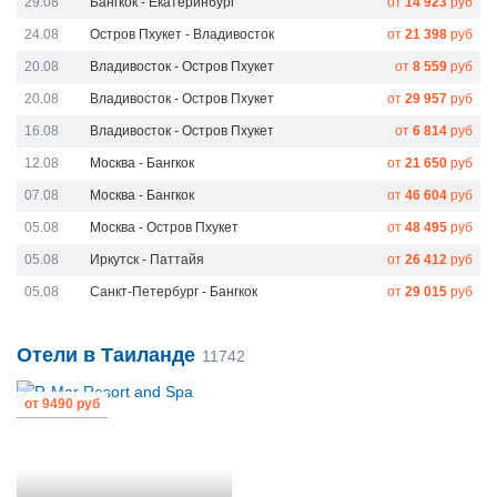
29.08
Бангкок - Екатеринбург
от
14 923
руб
24.08
Остров Пхукет - Владивосток
от
21 398
руб
20.08
Владивосток - Остров Пхукет
от
8 559
руб
20.08
Владивосток - Остров Пхукет
от
29 957
руб
16.08
Владивосток - Остров Пхукет
от
6 814
руб
12.08
Москва - Бангкок
от
21 650
руб
07.08
Москва - Бангкок
от
46 604
руб
05.08
Москва - Остров Пхукет
от
48 495
руб
05.08
Иркутск - Паттайя
от
26 412
руб
05.08
Санкт-Петербург - Бангкок
от
29 015
руб
Отели в Таиланде
11742
от
9490 руб