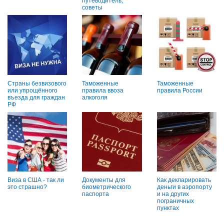
путеводитель,
советы
Страны безвизового
Таможенные
Таможенные
или упрощённого
правила ввоза
правила России
въезда для граждан
алкоголя
РФ
Виза в США - так ли
Документы для
Как декларировать
это страшно?
биометрического
деньги в аэропорту
паспорта
и на других
пограничных
пунктах