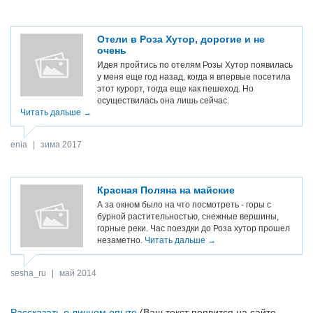
Отели в Роза Хутор, дорогие и не
очень
Идея пройтись по отелям Розы Хутор появилась
у меня еще год назад, когда я впервые посетила
этот курорт, тогда еще как пешеход. Но
осуществилась она лишь сейчас.
Читать дальше →
enia
|
зима 2017
Красная Поляна на майские
А за окном было на что посмотреть - горы с
бурной растительностью, снежные вершины,
горные реки. Час поездки до Роза хутор прошел
незаметно.
Читать дальше →
sesha_ru
|
май 2014
Рассказать о личном опыте
(Ваш текст появится на сайте