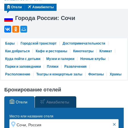
Отели
Авиабилеты
Города России: Сочи
Бары
Городской транспорт
Достопримечательности
Как добраться
Кафе и рестораны
Кинотеатры
Климат
Куда пойти с детьми
Музеи и галереи
Ночные клубы
Парки и заповедники
Пляжи
Развлечения
Расположение
Театры и концертные залы
Фонтаны
Храмы
Бронирование отелей
Отели
Авиабилеты
Место или название отеля
×