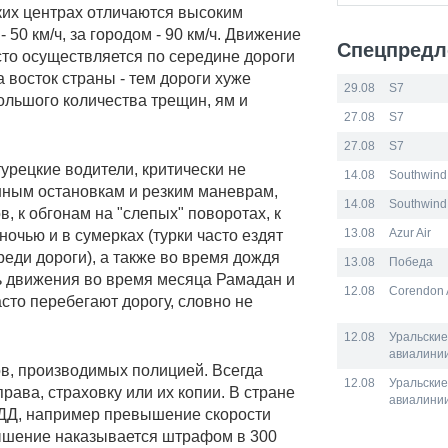
ских центрах отличаются высоким
 50 км/ч, за городом - 90 км/ч. Движение
Спецпредл
сто осуществляется по середине дороги
 восток страны - тем дороги хуже
29.08
S7
большого количества трещин, ям и
27.08
S7
27.08
S7
рецкие водители, критически не
14.08
Southwind 
ным остановкам и резким маневрам,
14.08
Southwind 
 к обгонам на "слепых" поворотах, к
13.08
Azur Air
ночью и в сумерках (турки часто ездят
реди дороги), а также во время дождя
13.08
Победа
ь движения во время месяца Рамадан и
12.08
Corendon A
сто перебегают дорогу, словно не
12.08
Уральские
авиалини
в, производимых полицией. Всегда
12.08
Уральские
рава, страховку или их копии. В стране
авиалини
ДД, например превышение скорости
ышение наказывается штрафом в 300