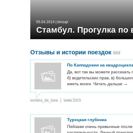
05.04.2014
| binzajr
Стамбул. Прогулка по 
Отзывы и истории поездок
669
По Каппадокии на квадроцикл
Да, вот так вы можете рассекать 
б) водительских прав, в) большо
иметь мозги.
Читать дальше →
sombra_de_luna
|
зима 2015
Турецкая глубинка
Пейзажи очень привычные после 
растительности. Личный транспор