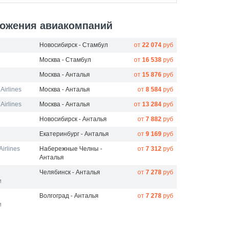
ожения авиакомпаний
Новосибирск - Стамбул
от
22 074
руб
Москва - Стамбул
от
16 538
руб
Москва - Анталья
от
15 876
руб
Airlines
Москва - Анталья
от
8 584
руб
Airlines
Москва - Анталья
от
13 284
руб
Новосибирск - Анталья
от
7 882
руб
Екатеринбург - Анталья
от
9 169
руб
irlines
Набережные Челны -
от
7 312
руб
Анталья
Челябинск - Анталья
от
7 278
руб
и
Волгоград - Анталья
от
7 278
руб
и