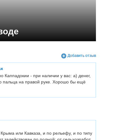
воде
Добавить отзыв
ах
по Каппадокии - при наличии у вас: а) денег,
го пальца на правой руке. Хорошо бы ещё
Крыма или Кавказа, и по рельефу, и по типу
т задействован по полной: от сельхозработ