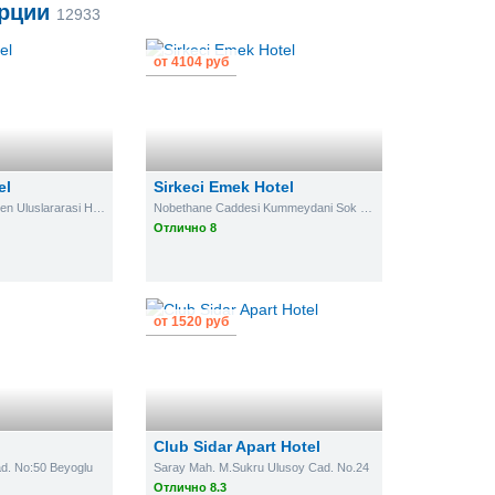
рции
12933
от
4104 руб
el
Sirkeci Emek Hotel
Istanbul Sabiha Gokcen Uluslararasi Havalimani Pendik
Nobethane Caddesi Kummeydani Sok No:13 Sirkeci
Отлично 8
от
1520 руб
Club Sidar Apart Hotel
d. No:50 Beyoglu
Saray Mah. M.Sukru Ulusoy Cad. No.24
Отлично 8.3