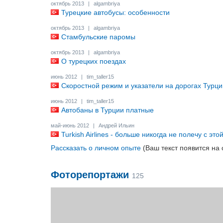
октябрь 2013
|
algambriya
Турецкие автобусы: особенности
октябрь 2013
|
algambriya
Стамбульские паромы
октябрь 2013
|
algambriya
О турецких поездах
июнь 2012
|
tim_taller15
Скоростной режим и указатели на дорогах Турци
июнь 2012
|
tim_taller15
Автобаны в Турции платные
май-июнь 2012
|
Андрей Ильин
Turkish Airlines - больше никогда не полечу с эт
Рассказать о личном опыте
(Ваш текст появится на 
Фоторепортажи
125