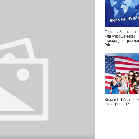
Страны безвизовог
или упрощённого
въезда для гражда
РФ
Виза в США - так л
это страшно?