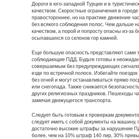
Дороги в юго-западной Турции и в туристиче
качеством. Скоростные ограничения в городе -
правостороннее, но на практике движение ча
без всякого соблюдения полос. Чем дальше на
качеством, а порой и попросту опасны из-за 
осыпавшихся со склонов гор камней.
Еще большую опасность представляют сами ту
соблюдающие ПДД. Будьте готовы к неожидан
совершаемым без предупреждающих сигналов,
езде по встречной полосе. Избегайте поездок 
без огней и могут останавливаться прямо пос
или снегопада. Также снижается безопасност
других религиозных праздников. Пешеходы ча
замечая движущегося транспорта.
Следует быть готовым к проверкам документо
следует иметь с собой документы на машину, п
достаточно высокие штрафы за нарушение П
более, чем на 10% штраф 140 лир, 30% прев