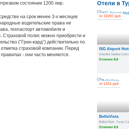
Отели в Ту
нетрезвом состоянии 1200 лир.
средстве на срок менее 3-х месяцев
от
10297 руб
народные водительские права не
рава, техпаспорт автомобиля и
и. Страховой полис можно приобрести и
льство ("Грин-кард") действительно по
я отметка страховой компании. Перед
ISG Airport Hot
правилах - они часто меняются.
Отлично 8.8
от
1251 руб
BellaVista
Bülbül Mah. Turan Ca
Отлично 8.9