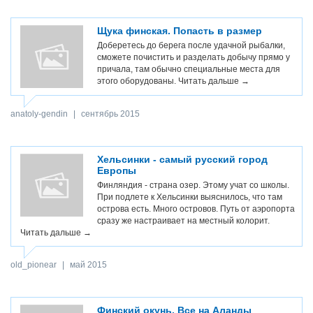
Щука финская. Попасть в размер
Доберетесь до берега после удачной рыбалки,
сможете почистить и разделать добычу прямо у
причала, там обычно специальные места для
этого оборудованы.
Читать дальше →
anatoly-gendin
|
сентябрь 2015
Хельсинки - самый русский город
Европы
Финляндия - страна озер. Этому учат со школы.
При подлете к Хельсинки выяснилось, что там
острова есть. Много островов. Путь от аэропорта
сразу же настраивает на местный колорит.
Читать дальше →
old_pionear
|
май 2015
Финский окунь. Все на Аланды