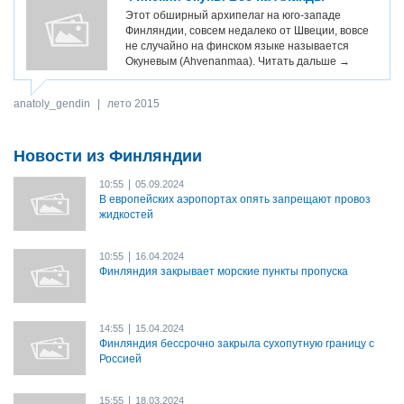
Этот обширный архипелаг на юго-западе
Финляндии, совсем недалеко от Швеции, вовсе
не случайно на финском языке называется
Окуневым (Ahvenanmaa).
Читать дальше →
anatoly_gendin
|
лето 2015
Новости из Финляндии
|
10:55
05.09.2024
В европейских аэропортах опять запрещают провоз
жидкостей
|
10:55
16.04.2024
Финляндия закрывает морские пункты пропуска
|
14:55
15.04.2024
Финляндия бессрочно закрыла сухопутную границу с
Россией
|
15:55
18.03.2024