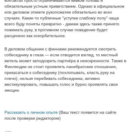
контактах просто ограничиваются кивком головы и
обязательным устным приветствием. Однако в официальном
или деловом этикете рукопожатие обязательно во всех
случаях. Какие-то публичные "уступки слабому полу" чаще
всего буду поняты превратно - дамам здесь также принято
пожимать руку, в противном случае поведение будет
расценено как оскорбительное.
В деловом общении с финнами рекомендуется смотреть
собеседнику в глаза — если отводится взгляд, то местный
житель может заподозрить партнёра в неискренности. Также в
Финляндии не стоит проявлять панибратские отношения,
прикасаться к собеседнику (похлопывать, класть руку на
плечо), нельзя перебивать собеседника, активно
жестикулировать, повышать голос и бурно проявлять свои
эмоции.
Рассказать о личном опыте
(Ваш текст появится на сайте
после проверки редактором)