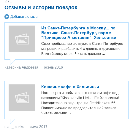
271
Отзывы и истории поездок
Добавить отзыв
Из Санкт-Петербурга в Москву... по
Балтике. Санкт-Петербург, паром
"Принцесса Анастасия", Хельсинки
Свое пребывание в отпуске в Санкт-Петербурге
мы решили разбавить 4-х дневным круизом по
Балтийскому морю.
Читать дальше →
Катерина Андреева
|
осень 2016
Кошачье кафе в Хельсинки
Наконец-то я побывала в кошачьем кафе под
названием "Kissakahvila Helkatti" в Хельсинки!
Находится оно в центре, на Fredrikinkatu 55.
Попасть можно по предварительной записи.
Читать дальше →
mari_mekko
|
зима 2017